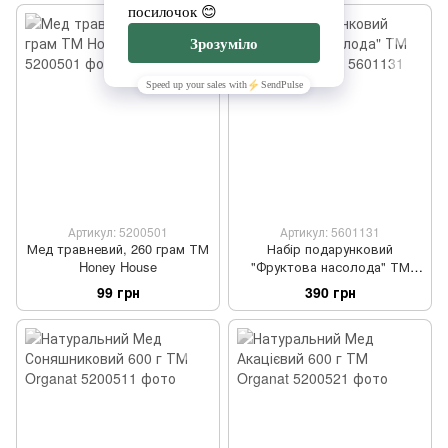
Артикул: 5200501
Артикул: 5601131
Мед травневий, 260 грам ТМ
Набір подарунковий
Honey House
"Фруктова насолода" ТМ
Mommy's Pastila
99 грн
390 грн