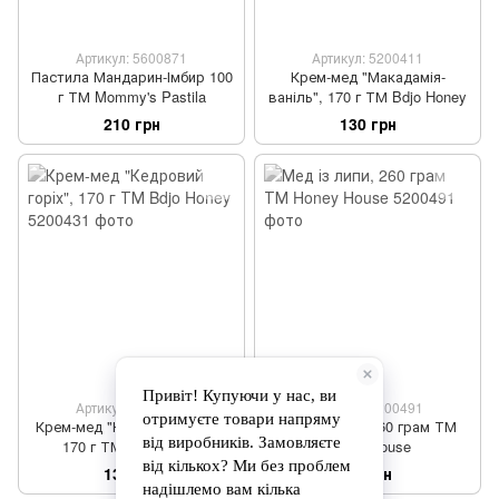
Артикул: 5600871
Артикул: 5200411
Пастила Мандарин-Імбир 100
Крем-мед "Макадамія-
г ТМ Mommy's Pastila
ваніль", 170 г ТМ Bdjo Honey
210 грн
130 грн
Артикул: 5200431
Артикул: 5200491
Крем-мед "Кедровий горіх",
Мед із липи, 260 грам ТМ
170 г ТМ Bdjo Honey
Honey House
135 грн
99 грн