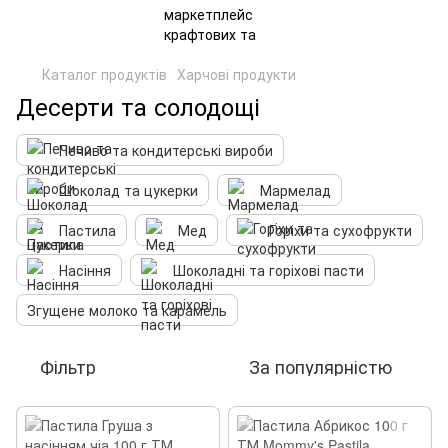
Каталог продуктів
Харчові продукти
Десерти та солодощі
Печиво та кондитерські вироби
Шоколад та цукерки
Мармелад
Пастила
Мед
Горіхи та сухофрукти
Насіння
Шоколадні та горіхові пасти
Згущене молоко та карамель
Фільтр
За популярністю