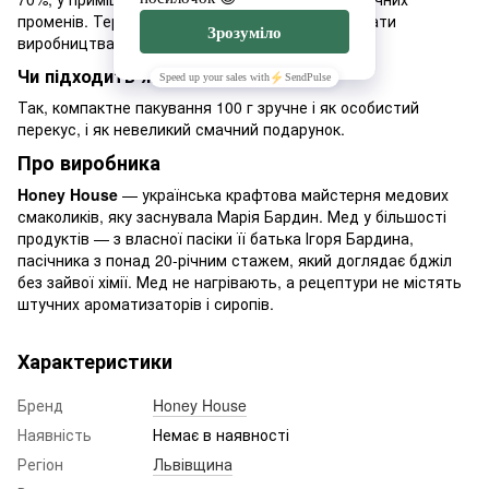
променів. Термін придатності — 6 місяців від дати
виробництва.
Чи підходить як подарунок?
Так, компактне пакування 100 г зручне і як особистий
перекус, і як невеликий смачний подарунок.
Про виробника
Honey House
— українська крафтова майстерня медових
смаколиків, яку заснувала Марія Бардин. Мед у більшості
продуктів — з власної пасіки її батька Ігоря Бардина,
пасічника з понад 20-річним стажем, який доглядає бджіл
без зайвої хімії. Мед не нагрівають, а рецептури не містять
штучних ароматизаторів і сиропів.
Характеристики
Бренд
Honey House
Наявність
Немає в наявності
Регіон
Львівщина