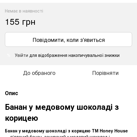
Немає в наявності
155 грн
Повідомити, коли з'явиться
Увійти
для відображення накопичувальної знижки
%
До обраного
Порівняти
Опис
Банан у медовому шоколаді з
корицею
Банан у медовому шоколаді з корицею ТМ Honey House
— в'ялений банан, занурений у медовий шоколад і