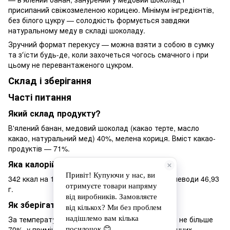
присипаний свіжозмеленою корицею. Мінімум інгредієнтів,
без білого цукру — солодкість формується завдяки
натуральному меду в складі шоколаду.
Зручний формат перекусу — можна взяти з собою в сумку
та з'їсти будь-де, коли захочеться чогось смачного і при
цьому не перевантаженого цукром.
Склад і зберігання
Часті питання
Який склад продукту?
В'ялений банан, медовий шоколад (какао терте, масло
какао, натуральний мед) 40%, мелена кориця. Вміст какао-
продуктів — 71%.
Яка калорійність?
342 ккал на 100 г; білки 11,8 г, жири 13,44 г, вуглеводи 46,93
г.
Як зберігати?
За температури 18°C ± 3°C і відносної вологості не більше
70%, у приміщенні, захищеному від прямих сонячних