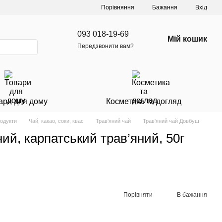
Порівняння
Бажання
Вхід
093 018-19-69
Мій кошик
Передзвонити вам?
ари для дому
Косметика та догляд
родукти
Чай, какао, соки, квас
Трав'яний чай
Трав'яний чай Довбуш
ий, карпатський трав’яний, 50г
Порівняти
В бажання