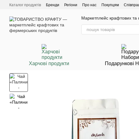
Перейти до основного контенту
Каталог продуктів
Бренди
Регіони
Про нас
Покупцям
Співпра
Маркетплейс крафтових та ф
Харчові продукти
Подарункові 