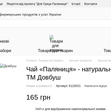
ця
Рецепти від проекту "Для Гриця Паляниця"
Історії
Контакти
ермерських продуктів з усієї України
Набори
Товари для тварин
Тов
Головна | Товариство Крафту
Каталог продуктів
Харчові п
Чай «Паляниця» - натуральн
ТМ Довбуш
Немає в наявності
Артикул: 6110031
Написати відгук
165 грн
Увійти
для відображення накопичувальної знижки
%