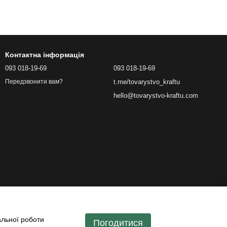
Контактна інформація
093 018-19-69
093 018-19-69
t.me/tovarystvo_kraftu
Передзвонити вам?
hello@tovarystvo-kraftu.com
альної роботи
Погодитися