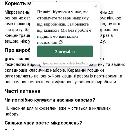
Користь мікрозелені
Мікрозелень, або мікрогрін, — це додаткова зелень до
основних страв із високо концентрованим смаком: кількох
шматочків гірчичної мікрозелені достатньо, щоб відчути її
гостроту. За наявними даними, у стебельцях мікрозелені
концентрація корисних речовин може бути до 40 разів
вищою, ніж у дорослих рослинах того самого виду.
Про виробника grow—some
grow—some
— український стартап, що розробив
технологію вирощування мікрозелені без пластику та зайвих
складнощів класичних наборів. Керамічні горщики
виготовляють на Івано-Франківщині разом із партнерами, а
насіння постачають сертифіковані українські виробники.
Часті питання
Чи потрібно купувати насіння окремо?
Ні, насіння для мікрозелені вже міститься в килимках
набору.
Скільки часу росте мікрозелень?