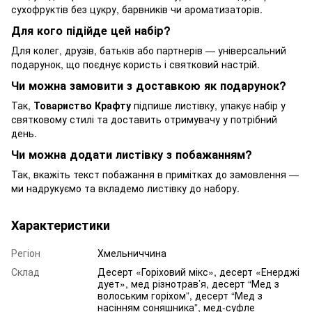
сухофруктів без цукру, барвників чи ароматизаторів.
Для кого підійде цей набір?
Для колег, друзів, батьків або партнерів — універсальний
подарунок, що поєднує користь і святковий настрій.
Чи можна замовити з доставкою як подарунок?
Так,
Товариство Крафту
підпише листівку, упакує набір у
святковому стилі та доставить отримувачу у потрібний
день.
Чи можна додати листівку з побажанням?
Так, вкажіть текст побажання в примітках до замовлення —
ми надрукуємо та вкладемо листівку до набору.
Характеристики
Регіон
Хмельниччина
Склад
Десерт «Горіховий мікс», десерт «Енерджі
дует», мед різнотрав’я, десерт “Мед з
волоським горіхом”, десерт “Мед з
насінням соняшника”, мед-суфле