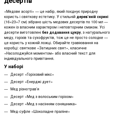
десертів
«Медове асорті» — це набір, який поєднує природну
користь і святкову естетику. У стильній
дерев’яній скрині
(16×23×7 см) зібрано шість медових десертів по 100 мл —
кожен із власним характером і неповторним смаком. Усі
десерти виготовлені
без додавання цукру
, з натурального
меду, горіхів та сухофруктів, тож це не просто солодке —
це користь у кожній ложці. Обирайте гравіювання на
коробці: святкове «Затишних свят», класичне
«Насолоджуйся моментом» або власний текст для
індивідуального привітання.
У наборі
Десерт «Горіховий мікс»
Десерт «Енерджі дует»
Мед різнотрав’я
Десерт «Мед з волоським горіхом»
Десерт «Мед з насінням соняшника»
Мед-суфле «Шоколадне праліне»