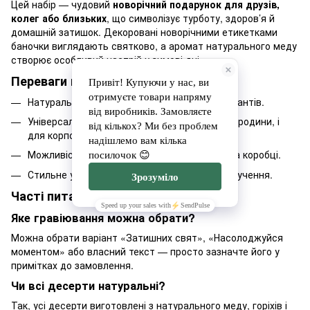
Цей набір — чудовий
новорічний подарунок для друзів,
колег або близьких
, що символізує турботу, здоров’я й
домашній затишок. Декоровані новорічними етикетками
баночки виглядають святково, а аромат натурального меду
створює особливий настрій у зимові дні.
Переваги набору
Натуральні інгредієнти без цукру та консервантів.
Універсальний подарунок — підходить і для родини, і
для корпоративних привітань.
Можливість персоналізувати гравіювання на коробці.
Стильне українське пакування, готове до вручення.
Часті питання
Яке гравіювання можна обрати?
Можна обрати варіант «Затишних свят», «Насолоджуйся
моментом» або власний текст — просто зазначте його у
примітках до замовлення.
Чи всі десерти натуральні?
Так, усі десерти виготовлені з натурального меду, горіхів і