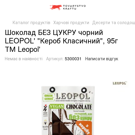
Каталог продуктів
Харчові продукти
Десерти та солодощ
Шоколад БЕЗ ЦУКРУ чорний
LEOPOL' "Кероб Класичний", 95г
ТМ Leopol'
Немає в наявності
Артикул:
5300031
Написати відгук