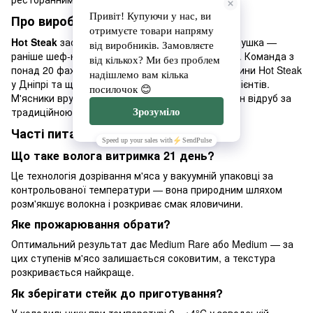
Про виробника
Hot Steak
заснували Руслан Кузьмін та Юрій Галушка —
раніше шеф-кухарі провідних ресторанів Дніпра. Команда з
понад 20 фахівців відкрила перші офлайн-магазини Hot Steak
у Дніпрі та щотижня готує стейки для сотень клієнтів.
М'ясники вручну відбирають і обробляють кожен відруб за
традиційною технологією вологої витримки.
Часті питання
Що таке волога витримка 21 день?
Це технологія дозрівання м'яса у вакуумній упаковці за
контрольованої температури — вона природним шляхом
розм'якшує волокна і розкриває смак яловичини.
Яке прожарювання обрати?
Оптимальний результат дає Medium Rare або Medium — за
цих ступенів м'ясо залишається соковитим, а текстура
розкривається найкраще.
Як зберігати стейк до приготування?