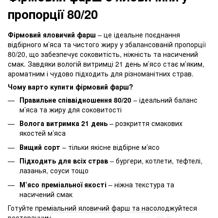
пропорції 80/20
Фірмовий яловичий фарш
– це ідеальне поєднання
відбірного м’яса та чистого жиру у збалансованій пропорції
80/20, що забезпечує соковитість, ніжність та насичений
смак. Завдяки вологій витримці 21 день м’ясо стає м’яким,
ароматним і чудово підходить для різноманітних страв.
Чому варто купити фірмовий фарш?
Правильне співвідношення 80/20
– ідеальний баланс
м’яса та жиру для соковитості
Волога витримка 21 день
– розкриття смакових
якостей м’яса
Вищий сорт
– тільки якісне відбірне м’ясо
Підходить для всіх страв
– бургери, котлети, тефтелі,
лазанья, соуси тощо
М’ясо преміальної якості
– ніжна текстура та
насичений смак
Готуйте преміальний яловичий фарш та насолоджуйтеся
ресторанним смаком у себе вдома!