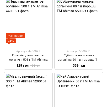
Розпродаж
−4%
Артикул: 4400021
Артикул: 5500211
Пластівці амарантові
Сублімована малина
органічні 508 г ТМ Ahimsa
органічна 60 г в порошці ТМ
Ahimsa
129 грн
339 грн
134 грн