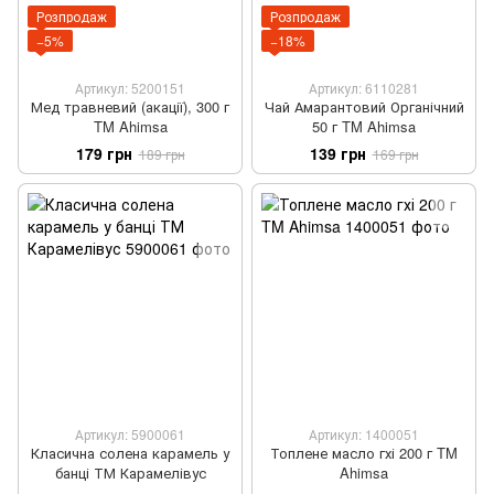
Розпродаж
Розпродаж
−5%
−18%
Артикул: 5200151
Артикул: 6110281
Мед травневий (акації), 300 г
Чай Амарантовий Органічний
TM Ahimsa
50 г TM Ahimsa
179 грн
139 грн
189 грн
169 грн
Артикул: 5900061
Артикул: 1400051
Класична солена карамель у
Топлене масло гхі 200 г TM
банці ТМ Карамелівус
Ahimsa