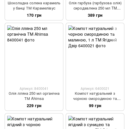
Шоколадна солена карамель
Олія гарбуза (гарбузова олія)
у банці ТМ Карамелівус
сиродавлена 250 мл TM
Ahimsa
170 грн
389 грн
Артикул: 8400041
Артикул: 6400021
Олія лляна 250 мл органічна
Компот натуральний з
ТМ Ahimsa
чорною смородиною та
малиною, 1 л ТМ Ягідний
229 грн
99 грн
Двір