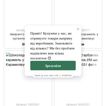
Артикул: 8400021
Артикул: 5900071
Амарантова олія 100 мл
Кавова солена карамель у
органічна ТМ Ahimsa
банці ТМ Карамелівус
389 грн
170 грн
Артикул: 5900081
Артикул: 8400031