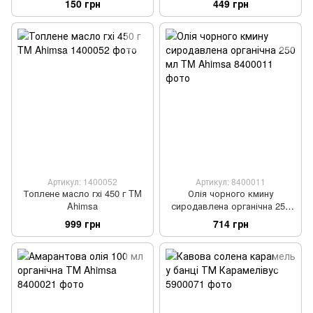
150 грн
449 грн
Артикул: 1400052
Артикул: 8400011
Топлене масло гхі 450 г TM
Олія чорного кмину
Ahimsa
сиродавлена органічна 250
мл TM Ahimsa
999 грн
714 грн