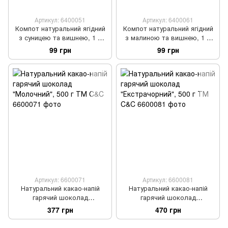
Артикул: 6400051
Артикул: 6400061
Компот натуральний ягідний
Компот натуральний ягідний
з суницею та вишнею, 1 л
з малиною та вишнею, 1 л
ТМ Ягідний Двір
ТМ Ягідний Двір
99 грн
99 грн
Артикул: 6600071
Артикул: 6600081
Натуральний какао-напій
Натуральний какао-напій
гарячий шоколад
гарячий шоколад
"Молочний", 500 г ТМ C&C
"Екстрачорний", 500 г ТМ
377 грн
470 грн
C&C