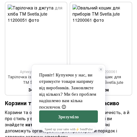
Артикул: 11200051
Артикул: 11200061
Тарілочка із джгута для хліба
Овальний кошик для
ТМ Svetla.jute
приборів ТМ Svetla.jute
340 грн
340 грн
Корзини та органайзери – зручно і красиво
Корзини та органайзери – це не лише про практичність, а й
про стиль у вашому домі. У нашому асортименті ви
знайдете
натуральні корзини
та
органайзери
, які
допоможуть організувати простір, зберегти порядок і
створити затишну атмосферу.