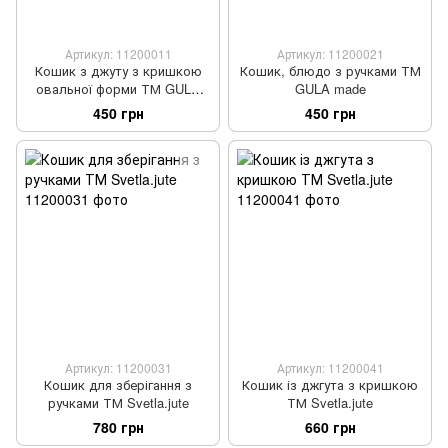
Артикул: 11200011
Артикул: 11200021
Кошик з джуту з кришкою
Кошик, блюдо з ручками ТМ
овальної форми ТМ GULA
GULA made
made
450 грн
450 грн
Артикул: 11200031
Артикул: 11200041
Кошик для зберігання з
Кошик із джгута з кришкою
ручками ТМ Svetla.jute
ТМ Svetla.jute
780 грн
660 грн