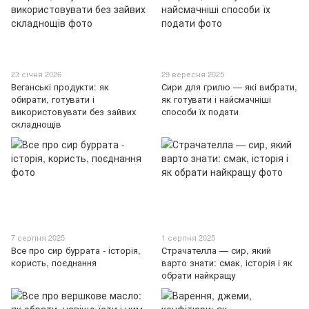
23 січня 2026
29 вересня 2025
Веганські продукти: як
Сири для грилю — які вибрати,
обирати, готувати і
як готувати і найсмачніші
використовувати без зайвих
способи їх подати
складнощів
7 серпня 2025
1 серпня 2025
Все про сир буррата - історія,
Страчателла — сир, який
користь, поєднання
варто знати: смак, історія і як
обрати найкращу