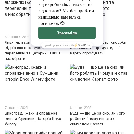
30 травня 2025
30 травня 2025
Яйця: як варити, чим
Топінамбур: користь, способи
відрізняються курячі,
вживання та продукти, які
перепелині та цесарині, і які з
варто спробувати
них обрати
7 травня 2025
8 квітня 2025
Виноград, їжаки й справжнє
Будз — що це за сир, як його
вино з Сумщини - історія Enko
роблять і чому він став
Winery
символом Карпат