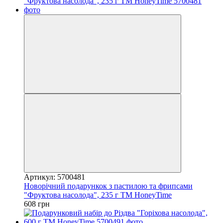
Артикул: 5700481
Новорічний подарункок з пастилою та фрипсами
"Фруктова насолода", 235 г ТМ HoneyTime
608 грн