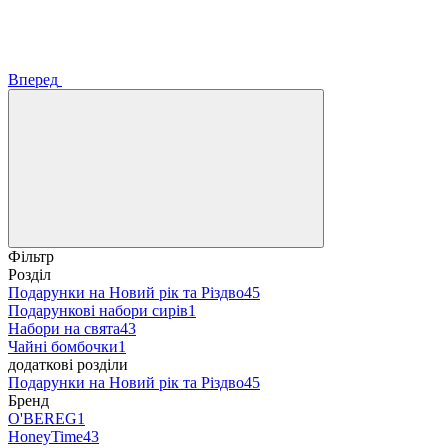
Вперед
Фільтр
Розділ
Подарунки на Новий рік та Різдво
45
Подарункові набори сирів
1
Набори на свята
43
Чайні бомбочки
1
додаткові розділи
Подарунки на Новий рік та Різдво
45
Бренд
O'BEREG
1
HoneyTime
43