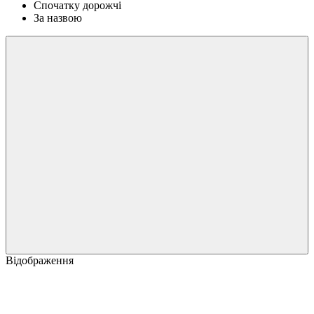
Спочатку дорожчі
За назвою
Відображення