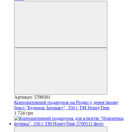
Артикул: 5700501
Корпоративний подарунок на Різдво у деревʼяному
боксі "Будинок Затишку", 350 г ТМ HoneyTime
1 724 грн