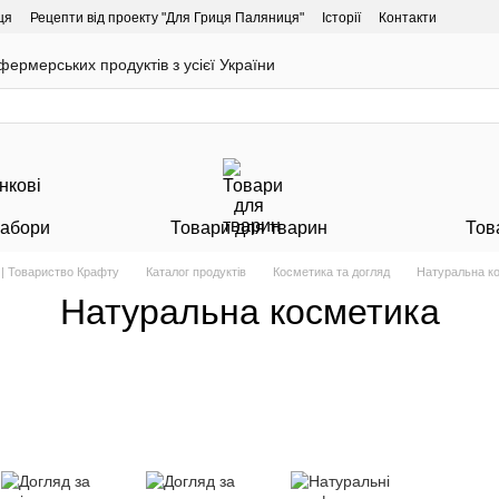
ця
Рецепти від проекту "Для Гриця Паляниця"
Історії
Контакти
ермерських продуктів з усієї України
Набори
Товари для тварин
Тов
 | Товариство Крафту
Каталог продуктів
Косметика та догляд
Натуральна к
Натуральна косметика