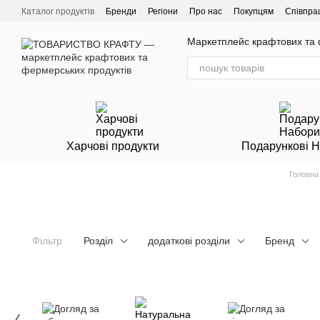
Перейти до основного контенту
Каталог продуктів
Бренди
Регіони
Про нас
Покупцям
Співпра
Маркетплейс крафтових та ф
Харчові продукти
Подарункові 
Головна
Фільтр
Розділ
додаткові розділи
Бренд