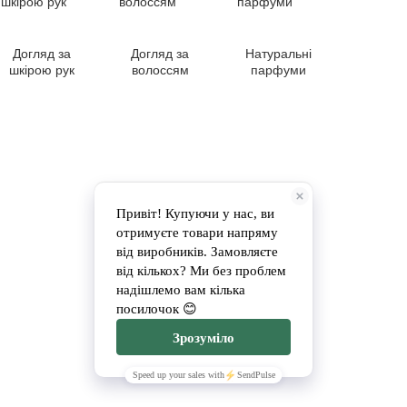
Догляд за
Догляд за
Натуральні
шкірою рук
волоссям
парфуми