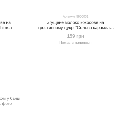
Артикул: 5900031
ве на
Згущене молоко кокосове на
Ahimsa
тростинному цукрі "Солона карамель"
240г Ahimsa
159 грн
Немає в наявності