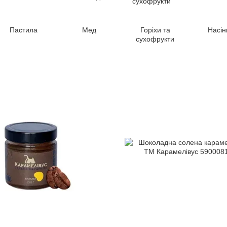
Пастила
Мед
Горіхи та
Насін
сухофрукти