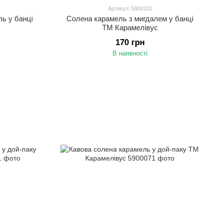
Артикул: 5900101
ь у банці
Солена карамель з мигдалем у банці
ТМ Карамелівус
170 грн
В наявності