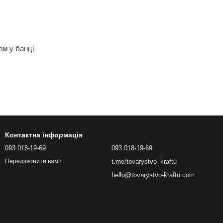
м у банці
Контактна інформація
093 018-19-69
093 018-19-69
t.me/tovarystvo_kraftu
Передзвонити вам?
hello@tovarystvo-kraftu.com