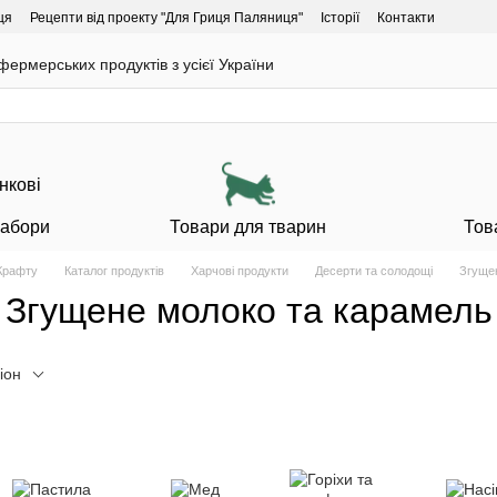
ця
Рецепти від проекту "Для Гриця Паляниця"
Історії
Контакти
ермерських продуктів з усієї України
Набори
Товари для тварин
Тов
 Крафту
Каталог продуктів
Харчові продукти
Десерти та солодощі
Згуще
Згущене молоко та карамель
іон