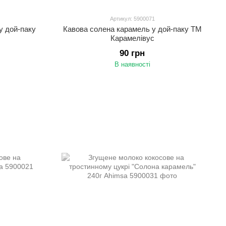
Артикул: 5900071
у дой-паку
Кавова солена карамель у дой-паку ТМ
Карамелівус
90 грн
В наявності