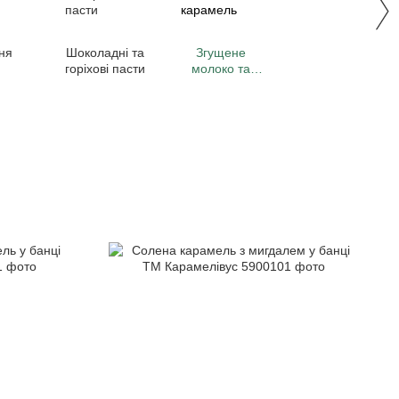
ня
Шоколадні та
Згущене
горіхові пасти
молоко та
карамель