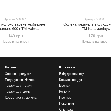
Артикул: 5900051
Артикул: 5900091
 молоко варене незбиране
Солена карамель з фундуко
ральне 600 г ТМ Ахімса
ТМ Карамелівус
149 грн
170 грн
Немає в наявності
Немає в наявності
Каталог
Клієнтам
Харчові продукти
Вхід до кабінету
Подарункові Набори
Каталог продуктів
Товари для тварин
Бренди
Товари для дому
Регіони
Косметика та догляд
Про нас
Покупцям
Співпраця