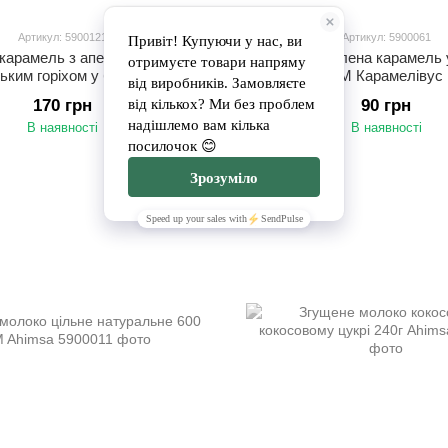
Артикул: 5900121
Артикул: 5900061
карамель з апельсином та
Класична солена карамель 
ьким горіхом у банці ТМ
ТМ Карамелівус
Карамелівус
170 грн
90 грн
В наявності
В наявності