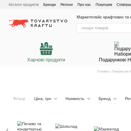
Перейти до основного контенту
Каталог продуктів
Бренди
Регіони
Про нас
Покупцям
Співпра
Маркетплейс крафтових та ф
Харчові продукти
Подарункові 
Головна | Товариство
Фільтр
Ціна, грн
Наявність
Бренд
Рег