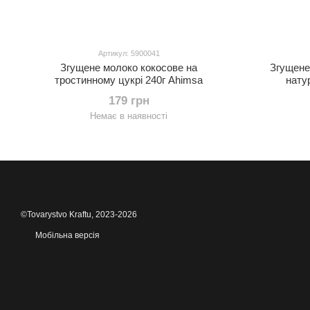
Артикул: 5900041
Згущене молоко кокосове на
Згущене
тростинному цукрі 240г Ahimsa
нату
179 грн
Немає в наявності
©Tovarystvo Kraftu, 2023-2026
Мобільна версія