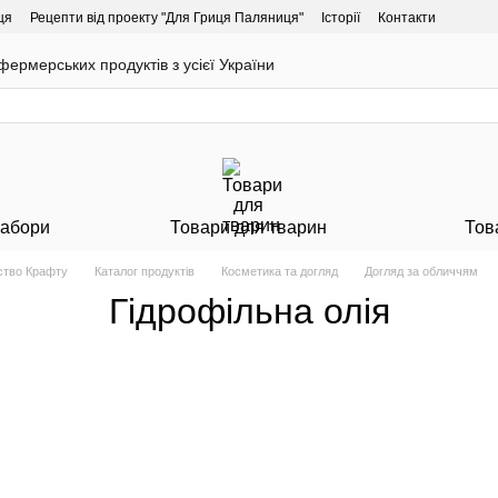
ця
Рецепти від проекту "Для Гриця Паляниця"
Історії
Контакти
ермерських продуктів з усієї України
Набори
Товари для тварин
Тов
ство Крафту
Каталог продуктів
Косметика та догляд
Догляд за обличчям
Гідрофільна олія