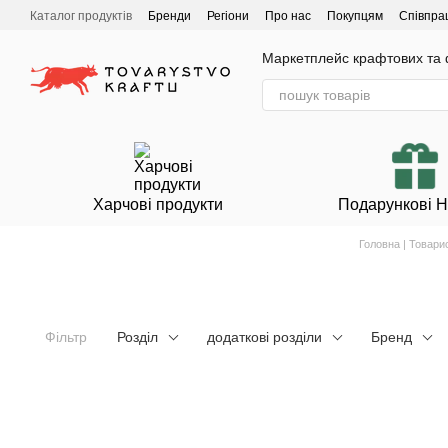
Перейти до основного контенту
Каталог продуктів
Бренди
Регіони
Про нас
Покупцям
Співпра
Маркетплейс крафтових та ф
Харчові продукти
Подарункові 
Головна | Товари
Фільтр
Розділ
додаткові розділи
Бренд