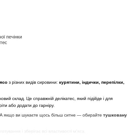
ої печінки
тес
’ясо
з різних видів сировини:
курятини, індички, перепілки,
овий склад. Це справжній делікатес, який підійде і для
ріти або додати до гарніру.
и. А якщо ви шукаєте щось більш ситне — обирайте
тушковану
отування і зберігає всі властивості м’яса.