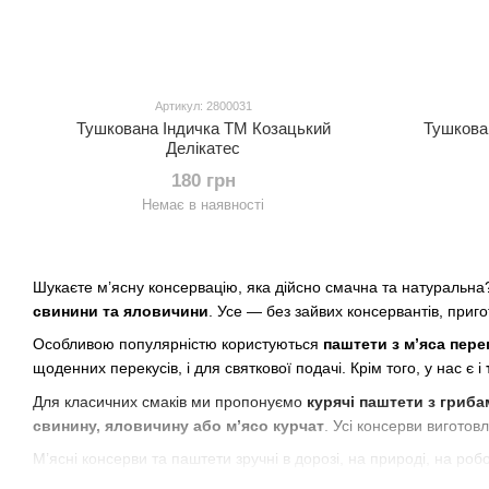
Артикул: 2800031
Тушкована Індичка ТМ Козацький
Тушкова
Делікатес
180 грн
Немає в наявності
Шукаєте м’ясну консервацію, яка дійсно смачна та натуральна
свинини та яловичини
. Усе — без зайвих консервантів, при
Особливою популярністю користуються
паштети з м’яса пере
щоденних перекусів, і для святкової подачі. Крім того, у нас є і
Для класичних смаків ми пропонуємо
курячі паштети з гриб
свинину, яловичину або м’ясо курчат
. Усі консерви виготовл
М’ясні консерви та паштети зручні в дорозі, на природі, на роб