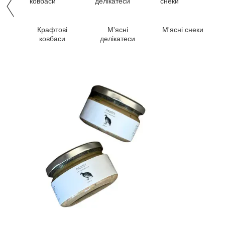
Крафтові
М'ясні
М'ясні снеки
ковбаси
делікатеси