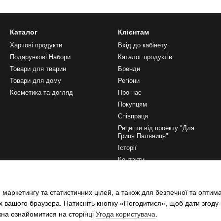
?
Каталог
Клієнтам
ілки, а також свинини та яловичини. Також є комбіновані рецепти з д
Харчові продукти
Вхід до кабінету
Подарункові Набори
Каталог продуктів
Товари для тварин
Бренди
ак та багаті на білок. Це ідеальний вибір для тих, хто дотримуєтьс
Товари для дому
Регіони
Косметика та догляд
Про нас
Покупцям
Співпраця
увати як основну страву: розігріти й подати з кашею, картоплею або
Рецепти від проекту "Для
Гриця Паляниця"
Історії
сці. Після відкриття їх потрібно зберігати в холодильнику і спожит
Контакти
 добавки?
Ми в соцмережах
и за традиційними рецептами. Вони містять лише м’ясо, спеції та мі
 маркетингу та статистичних цілей, а також для безпечної та оптим
х вашого браузера. Натисніть кнопку «Погодитися», щоб дати згоду
жна ознайомитися на сторінці
Угода користувача
.