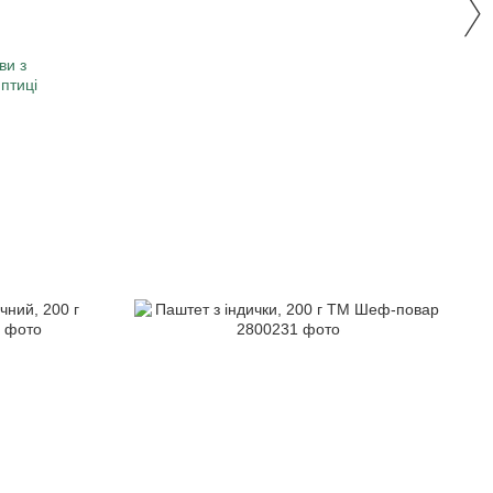
ви з
 птиці