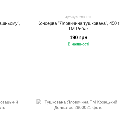
Артикул: 2800311
ашньому",
Консерва "Яловичина тушкована", 450 г
ТМ Рибак
190 грн
В наявності