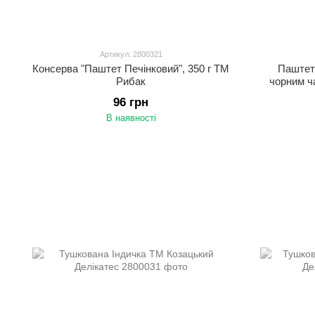
Артикул: 2800321
Консерва "Паштет Печінковий", 350 г ТМ
Паштет 
Рибак
чорним ча
96 грн
В наявності