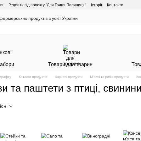
ця
Рецепти від проекту "Для Гриця Паляниця"
Історії
Контакти
ермерських продуктів з усієї України
Набори
Товари для тварин
Тов
 Крафту
Каталог продуктів
Харчові продукти
Мʼясні та рибні продукти
Ко
ви та паштети з птиці, свинин
іон