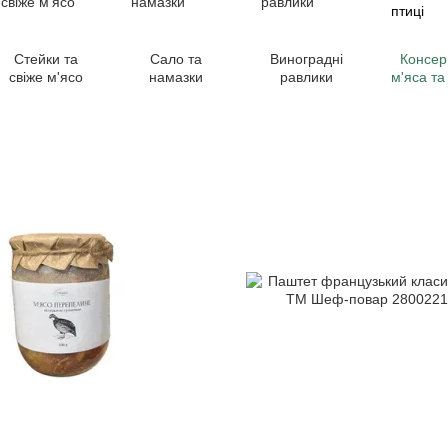
Стейки та
Сало та
Виноградні
Консер
свіже м'ясо
намазки
равлики
м'яса та