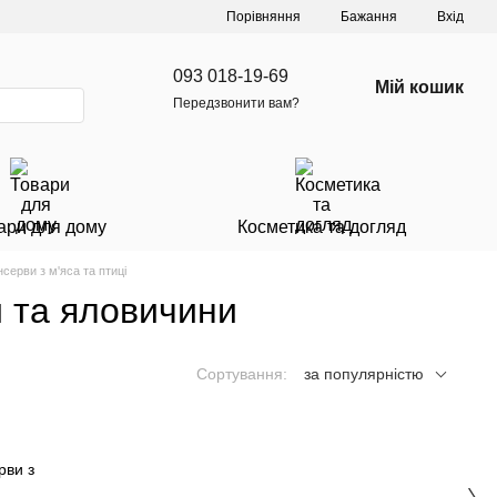
Порівняння
Бажання
Вхід
093 018-19-69
Мій кошик
Передзвонити вам?
ари для дому
Косметика та догляд
нсерви з м'яса та птиці
и та яловичини
Сортування:
за популярністю