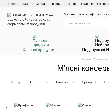
Перейти до основного контенту
Каталог продуктів
Бренди
Регіони
Про нас
Покупцям
Співпра
Маркетплейс крафтових та ф
Харчові продукти
Подарункові 
Головна | Товариство
М’ясні консер
Фільтр
Ціна, грн
Наявність
Бренд
Рег