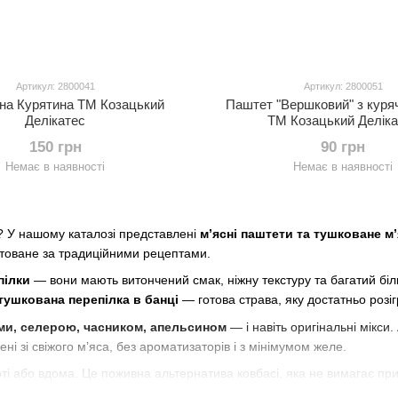
Артикул: 2800041
Артикул: 2800051
на Курятина ТМ Козацький
Паштет "Вершковий" з куряч
Делікатес
ТМ Козацький Деліка
150 грн
90 грн
Немає в наявності
Немає в наявності
? У нашому каталозі представлені
м’ясні паштети та тушковане м
готоване за традиційними рецептами.
пілки
— вони мають витончений смак, ніжну текстуру та багатий білк
тушкована перепілка в банці
— готова страва, яку достатньо розіг
ами, селерою, часником, апельсином
— і навіть оригінальні мікс
ені зі свіжого м’яса, без ароматизаторів і з мінімумом желе.
оті або вдома. Це поживна альтернатива ковбасі, яка не вимагає приг