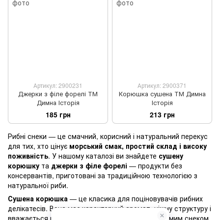
Артикул: 2900231
Артикул: 2900371
Джерки з філе форелі ТМ
Корюшка сушена ТМ Димна
Димна Історія
Історія
185 грн
213 грн
Рибні снеки — це смачний, корисний і натуральний перекус
для тих, хто цінує
морський смак, простий склад і високу
поживність
. У нашому каталозі ви знайдете
сушену
корюшку
та
джерки з філе форелі
— продукти без
консервантів, приготовані за традиційною технологією з
натуральної риби.
Сушена корюшка
— це класика для поціновувачів рибних
делікатесів. Вона має характерний аромат, ніжну структуру і
вважається не лише закускою до пива, а й окремим снеком