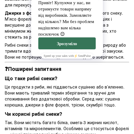
для перекусу.
Джерки з форелі
— це вишуканий варіант рибного снеку.
М’ясо форелі тонко нарізане, мариноване в спеціях і
висушене до ідеального стану. Це джерело білка з
мінімумом жиру та вуглеводів — ідеально для тих, хто
стежить за раціоном.
Рибні снеки зручно брати з собою в дорогу, на природу або
тримати вдома як запас для швидкої, але якісної закуски.
Вони не потребують холодильника та довго зберігаються.
❓Поширені запитання
Що таке рибні снеки?
Це продукти з риби, які піддаються сушінню або в’яленню.
Вони мають тривалий термін зберігання та зручні для
споживання без додаткової обробки. Серед них: сушена
корюшка, джерки з філе форелі, тріски, скумбрії тощо.
Чи корисні рибні снеки?
Так. Вони містять багато білка, омега-3 жирних кислот,
вітамінів та мікроелементів. Особливо це стосується форелі