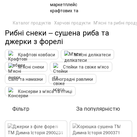
Каталог продуктів
Харчові продукти
Мʼясні та рибні прод
Рибні снеки – сушена риба та
джерки з форелі
Крафтові ковбаси
М'ясні делікатеси
М'ясні снеки
Стейки та свіже м'ясо
Сало та намазки
Виноградні равлики
Консерви з м'яса та птиці
Фільтр
За популярністю