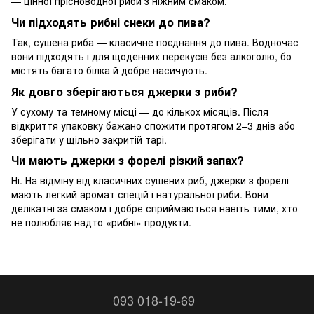
— цінної прісноводної риби з ніжним смаком.
Чи підходять рибні снеки до пива?
Так, сушена риба — класичне поєднання до пива. Водночас
вони підходять і для щоденних перекусів без алкоголю, бо
містять багато білка й добре насичують.
Як довго зберігаються джерки з риби?
У сухому та темному місці — до кількох місяців. Після
відкриття упаковку бажано спожити протягом 2–3 днів або
зберігати у щільно закритій тарі.
Чи мають джерки з форелі різкий запах?
Ні. На відміну від класичних сушених риб, джерки з форелі
мають легкий аромат спецій і натуральної риби. Вони
делікатні за смаком і добре сприймаються навіть тими, хто
не полюбляє надто «рибні» продукти.
093 018-19-69