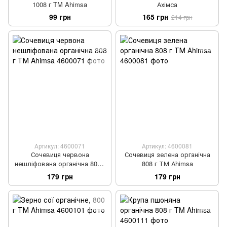
1008 г TM Ahimsa
Ахімса
99 грн
165 грн
214 грн
Артикул: 4600071
Артикул: 4600081
Сочевиця червона
Сочевиця зелена органічна
нешліфована органічна 808 г
808 г ТМ Аhimsa
ТМ Ahimsa
179 грн
179 грн