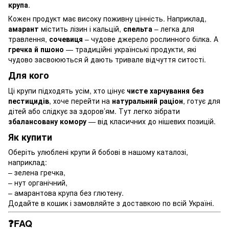
крупа
.
Кожен продукт має високу поживну цінність. Наприклад,
амарант
містить лізин і кальцій,
спельта
– легка для
травлення,
сочевиця
– чудове джерело рослинного білка. А
гречка й пшоно
— традиційні українські продукти, які
чудово засвоюються й дають тривале відчуття ситості.
Для кого
Ці крупи підходять усім, хто цінує
чисте харчування без
пестицидів
, хоче перейти на
натуральний раціон
, готує для
дітей або слідкує за здоров’ям. Тут легко зібрати
збалансовану комору
— від класичних до нішевих позицій.
Як купити
Оберіть улюблені крупи й бобові в нашому каталозі,
наприклад:
– зелена гречка,
– нут органічний,
– амарантова крупа без глютену.
Додайте в кошик і замовляйте з доставкою по всій Україні.
❓FAQ