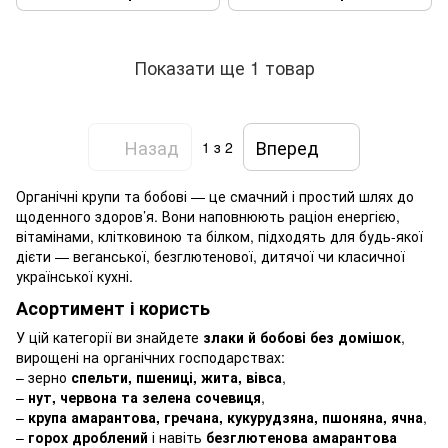
Показати ще 1 товар
Назад
Вперед
1
з 2
Органічні крупи та бобові — це смачний і простий шлях до
щоденного здоров’я. Вони наповнюють раціон енергією,
вітамінами, клітковиною та білком, підходять для будь-якої
дієти — веганської, безглютенової, дитячої чи класичної
української кухні.
Асортимент і користь
У цій категорії ви знайдете
злаки й бобові без домішок
,
вирощені на органічних господарствах:
– зерно
спельти, пшениці, жита, вівса
,
–
нут, червона та зелена сочевиця
,
–
крупа амарантова, гречана, кукурудзяна, пшоняна, ячна
,
–
горох дроблений
і навіть
безглютенова амарантова