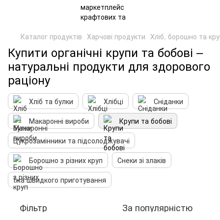
Каталог продуктів
Харчові продукти
Хліб, борошно та кр
Купити органічні крупи та бобові –
натуральні продукти для здорового
раціону
Хліб та булки
Хлібці
Сніданки
Макаронні вироби
Крупи та бобові
Цукрозамінники та підсолоджувачі
Борошно з різних круп
Снеки зі злаків
Їжа швидкого приготування
Фільтр
За популярністю