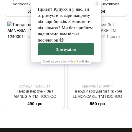
волосся+тіло+кутикула
волосся+тіло+кутикула
FLEURCOTYK ТМ HOCHOO
MEDITATION ТМ HOCHOO
550 грн
550 грн
Артикул: 12400011
Артикул: 12400011
Тверді парфуми 3в1
Тверді парфуми 3в1 жіночі
AMNESIA ТМ HOCHOO
LEMONCAKE ТМ HOCHOO
490 грн
550 грн