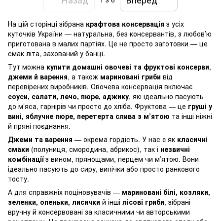
На цій сторінці зібрана
крафтова консервація
з усіх
куточків України — натуральна, без консервантів, з любов’ю
приготована в малих партіях. Це не просто заготовки — це
смак літа, захований у банці.
Тут можна
купити домашні овочеві та фруктові консерви
,
джеми й варення
, а також
мариновані гриби
від
перевірених виробників. Овочева консервація включає
соуси, салати, лечо, пюре, аджику
, які ідеально пасують
до м’яса, гарнірів чи просто до хліба. Фруктова — це
груші у
вині, яблучне пюре, перетерта слива з м’ятою
та інші ніжні
й пряні поєднання.
Джеми та варення
— окрема гордість. У нас є як
класичні
смаки
(полуниця, смородина, абрикос), так і
незвичні
комбінації
з вином, прянощами, перцем чи м’ятою. Вони
ідеально пасують до сиру, випічки або просто ранкового
тосту.
А для справжніх поціновувачів —
мариновані білі, козляки,
зеленки, опеньки, лисички
й інші
лісові гриби
, зібрані
вручну й консервовані за класичними чи авторськими