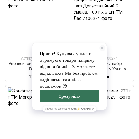
Артикул: 7100221
Артикул: 7100271
Апельсиновй джем, 200 г ТМ
Подарунковий набір
DomElin
крафтових джемів Your Jam
Дегустаційний 6 смаків, 100 г
120 грн
650 грн
х 6 шт ТМ Лас