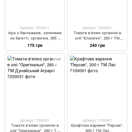
Артикул: 7200011
Артикул: 7200021
Ікра з баклажанів, запечених
Томати в'ялені органічні в
на багатті, органічна, 365 г
олії "Класичні", 260 г ТМ
ТМ Дунайський Аграрій
Дунайський Аграрій
175 грн
240 грн
Артикул: 7200031
Артикул: 7100091
Томати в'ялені органічні в
Крафтове варення "Персик",
олії "Оригінальні", 260 г ТМ
300 г ТМ Лас