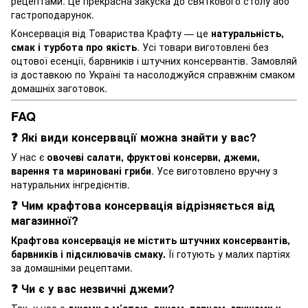
рецептами. Це прекрасна закуска до святкового столу або
гастроподарунок.
Консервація від Товариства Крафту — це
натуральність,
смак і турбота про якість
. Усі товари виготовлені без
оцтової есенції, барвників і штучних консервантів. Замовляй
із доставкою по Україні та насолоджуйся справжнім смаком
домашніх заготовок.
FAQ
❓ Які види консервації можна знайти у вас?
У нас є
овочеві салати, фруктові консерви, джеми,
варення та мариновані гриби
. Усе виготовлено вручну з
натуральних інгредієнтів.
❓ Чим крафтова консервація відрізняється від
магазинної?
Крафтова консервація не містить штучних консервантів,
барвників і підсилювачів смаку.
Її готують у малих партіях
за домашніми рецептами.
❓ Чи є у вас незвичні джеми?
Так, у нас є
джеми з м’ятою, вином, перцем, грушами у