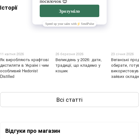
Історії
11 квітня 2026
26 березня 2026
23 січня 2026
Як виробляють крафтові
Великдень у 2026: дати,
Веганські про
дистиляти в Україні і чим
традиції, що кладемо у
обирати, готув
особливий Hedonist
кошик
використовув
Distilled
зайвих склад
Всі статті
Відгуки про магазин