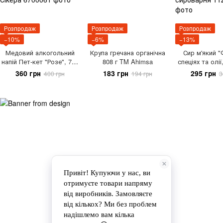
Розпродаж
Розпродаж
Розпродаж
−10%
−6%
−13%
Медовий алкогольний
Крупа гречана органічна
Сир м'який "
напій Пет-кет "Розе", 750
808 г TM Ahimsa
спеціях та олії
мл ТМ Сікера
Браталівська 
360 грн
183 грн
295 грн
400 грн
194 грн
3