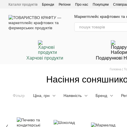
Перейти до основного контенту
Каталог продуктів
Бренди
Регіони
Про нас
Покупцям
Співпра
Маркетплейс крафтових та ф
Харчові продукти
Подарункові 
Головна | 
Насіння соняшников
Фільтр
Ціна, грн
Наявність
Бренд
Рег