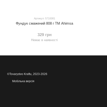
Артикул: 5710081
Фундук смажений 808 г ТМ Ahimsa
329 грн
Немає в наявності
©Tovarystvo Kraftu, 2023-2026
Мобільна версія