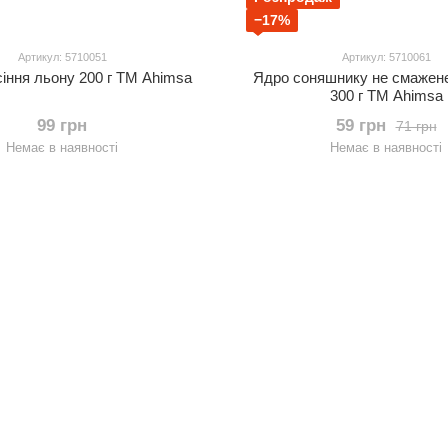
−17%
Артикул: 5710051
Артикул: 5710061
іння льону 200 г TM Ahimsa
Ядро соняшнику не смажене
300 г TM Ahimsa
99 грн
59 грн
71 грн
Немає в наявності
Немає в наявності