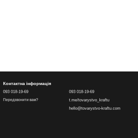
Контактна інформація
093 018-19-69
093 018-19-69
t.me/tovarystvo_kraftu
Передзвонити вам?
hello@tovarystvo-kraftu.com