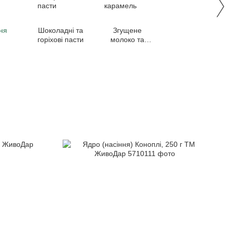
ня
Шоколадні та
Згущене
горіхові пасти
молоко та
карамель