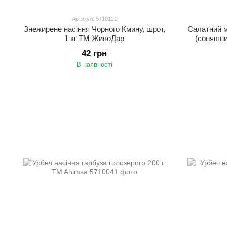
Артикул: 5710121
Знежирене насіння Чорного Кмину, шрот,
Салатний м
1 кг ТМ ЖивоДар
(соняшни
42 грн
В наявності