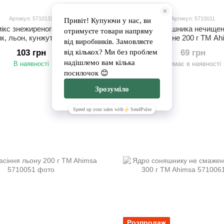
Артикул: 5710131
Артикул: 5710011
ікс знежиреного насіння 4 в 1
Насіння соняшника нечище
к, льон, кунжут, гарбуз) ТМ
органічне 200 г TM Ah
ЖивоДар, 300г
103 грн
69 грн
В наявності
Немає в наявності
Розпродаж