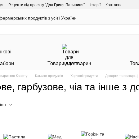
ця
Рецепти від проекту "Для Гриця Паляниця"
Історії
Контакти
ермерських продуктів з усієї України
Набори
Товари для тварин
Тов
Товариство Крафту
Каталог продуктів
Харчові продукти
Десерти та солодощі
е, гарбузове, чіа та інше з д
іон