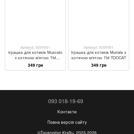
Артикул: 9200051
Артикул: 9200061
Іграшка для котиків Muscato
Іграшка для котиків Murrale з
з котячою м'ятою ТМ
котячою м'ятою ТМ TOOCAT
TOOCAT
349 грн
349 грн
093 018-19-69
Контакти
Повна версія сайту
©Tovarystvo Kraftu, 2023-2026