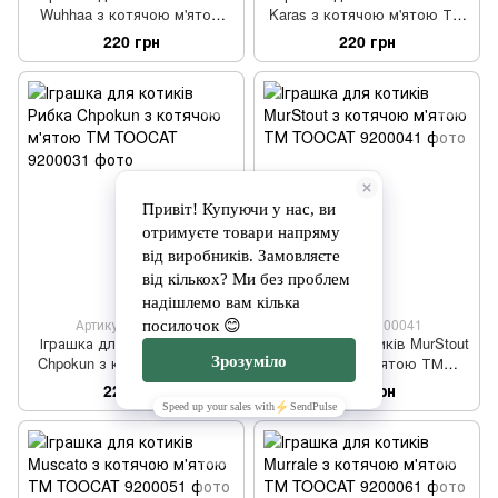
Wuhhaa з котячою м'ятою
Karas з котячою м'ятою ТМ
ТМ TOOCAT
TOOCAT
220 грн
220 грн
Артикул: 9200031
Артикул: 9200041
Іграшка для котиків Рибка
Іграшка для котиків MurStout
Chpokun з котячою м'ятою
з котячою м'ятою ТМ
ТМ TOOCAT
TOOCAT
220 грн
349 грн