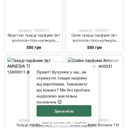
Артикул: 12400011
Артикул: 12400011
Фруктові тверді парфуми 3в1
Свіжі тверді парфуми 3в1
волосся+тіло+кутикула
волосся+тіло+кутикула
FLEURCOTYK ТМ HOCHOO
MEDITATION ТМ HOCHOO
550 грн
550 грн
Артикул: 12400011
Артикул: 12400031
Тверді парфуми 3в1
Олійні парфуми Amnesia ТМ