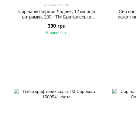
Артикул: 1110291
Сир напівтвердий Ладник, 12 місяців
Сир нап
витримки, 200 г ТМ Браталівська
пажитник
сироварня
390 грн
В наявності