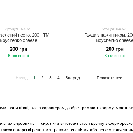
Артикул: 1500721
Артикул: 1500731
 зелений песто, 200 г ТМ
Гауда з пажитником, 20
Boychenko cheese
Boychenko chees
200 грн
200 грн
В наявності
В наявності
Назад
1
2
3
4
Вперед
Показати все
ми: вони ніжні, але з характером, добре тримають форму, мають яс
альних виробників — сир, який виготовляється вручну з фермерсько
 а також авторські рецепти з травами, спеціями або легким копчення