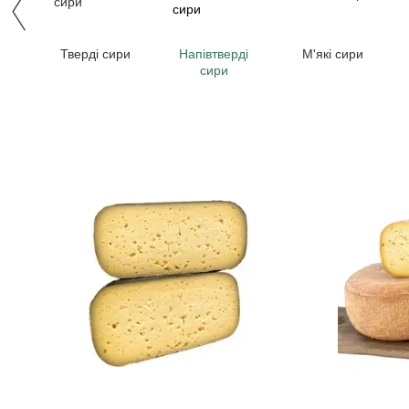
Тверді сири
Напівтверді
М'які сири
сири