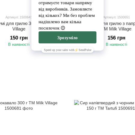
Артикул: 1500641
Артикул: 1500651
мі для грилю 300 г ТМ Milk
Сир халумі для грилю з пап
Village
ТМ Milk Village
150 грн
156 грн
В наявності
В наявності