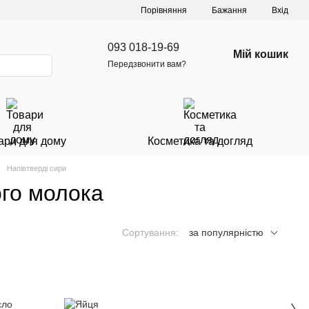
Порівняння
Бажання
Вхід
093 018-19-69
Мій кошик
Передзвонити вам?
ари для дому
Косметика та догляд
Напівтверді сири
ого молока
Сортування:
за популярністю