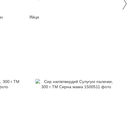
ло
Яйця