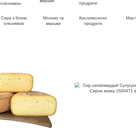
Сири з білою
Молоко та
Кисломолочні
Мас
пліснявою
вершки
продукти