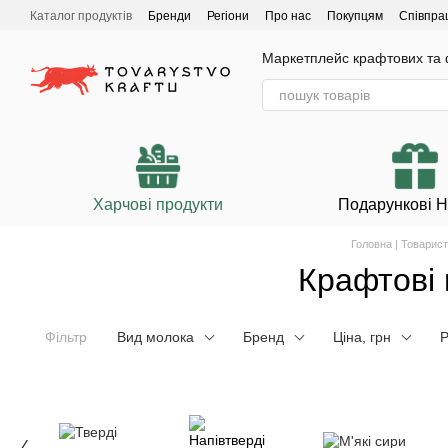
Перейти до основного контенту
Каталог продуктів
Бренди
Регіони
Про нас
Покупцям
Співпра
Маркетплейс крафтових та ф
Харчові продукти
Подарункові 
Головна | Товарис
Крафтові 
Фільтр
Вид молока
Бренд
Ціна, грн
Р