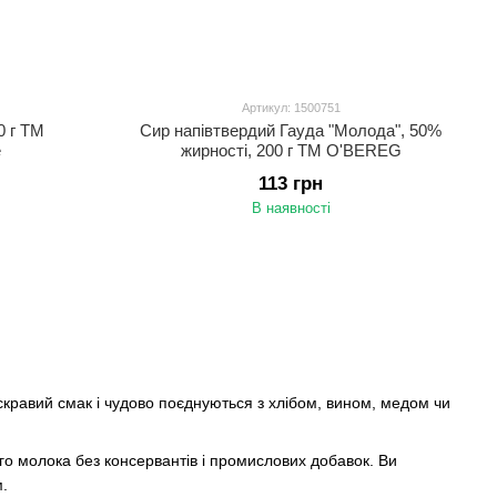
Артикул: 1500751
0 г ТМ
Сир напівтвердий Гауда "Молода", 50%
e
жирності, 200 г ТМ O'BEREG
113 грн
В наявності
кравий смак і чудово поєднуються з хлібом, вином, медом чи
го молока без консервантів і промислових добавок. Ви
м.