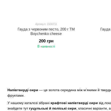
Артикул: 1500711
Гауда з червоним песто, 200 г ТМ
Гауда
Boychenko cheese
200 грн
В наявності
Напівтверді сири
— це золота середина між м’якими й тверди
фруктами.
У нашому каталозі зібрані
крафтові напівтверді сири
від лок
знайдете тут
гуцульські й поліські сири
, класичні варіанти,