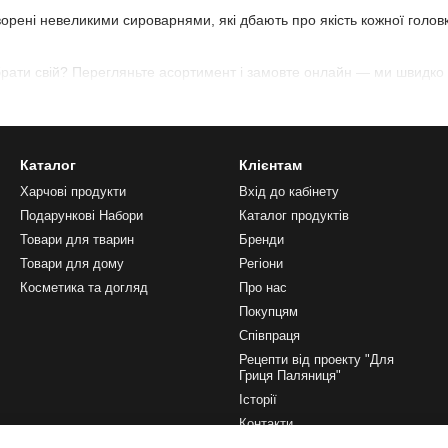
орені невеликими сироварнями, які дбають про якість кожної головки
рати свій? Перегляньте асортимент і замовте онлайн — ми швидко 
и знаєш, що він справжній.
Каталог
Клієнтам
Харчові продукти
Вхід до кабінету
Подарункові Набори
Каталог продуктів
Товари для тварин
Бренди
Товари для дому
Регіони
Косметика та догляд
Про нас
Покупцям
Співпраця
Рецепти від проекту "Для
Гриця Паляниця"
Історії
Контакти