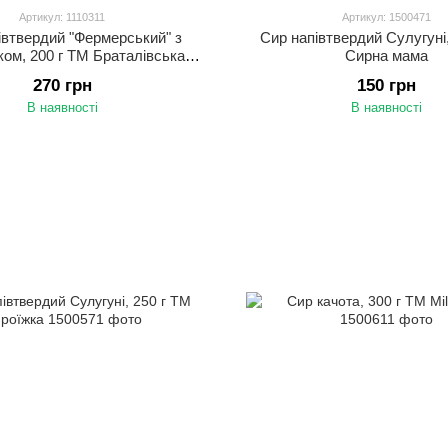
Артикул: 1110311
Артикул: 1500471
івтвердий "Фермерський" з
Сир напівтвердий Сулугуні,
ом, 200 г ТМ Браталівська
Сирна мама
сироварня
270 грн
150 грн
В наявності
В наявності