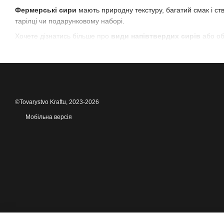
Фермерські сири
мають природну текстуру, багатий смак і ств
тарілці чи подарунковому наборі.
Хочете дізнатись більше про
види напівтвердих сирів
або об
Купити крафтовий напівтвердий сир
просто — особливо кол
©Tovarystvo Kraftu, 2023-2026
Мобільна версія