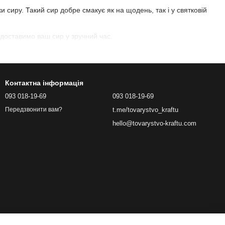
 сиру. Такий сир добре смакує як на щодень, так і у святковій
доставимо ваш сир у зручний час.
Контактна інформація
093 018-19-69
093 018-19-69
t.me/tovarystvo_kraftu
Передзвонити вам?
hello@tovarystvo-kraftu.com