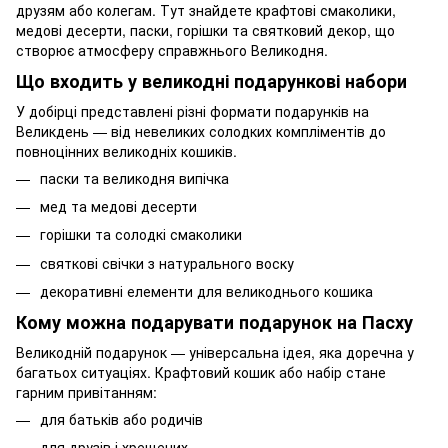
друзям або колегам. Тут знайдете крафтові смаколики,
медові десерти, паски, горішки та святковий декор, що
створює атмосферу справжнього Великодня.
Що входить у великодні подарункові набори
У добірці представлені різні формати подарунків на
Великдень — від невеликих солодких компліментів до
повноцінних великодніх кошиків.
паски та великодня випічка
мед та медові десерти
горішки та солодкі смаколики
святкові свічки з натурального воску
декоративні елементи для великоднього кошика
Кому можна подарувати подарунок на Пасху
Великодній подарунок — універсальна ідея, яка доречна у
багатьох ситуаціях. Крафтовий кошик або набір стане
гарним привітанням:
для батьків або родичів
для друзів і хрещених