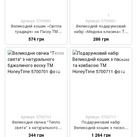
1
Артикул: 5700681
Артикул: 5700691
Великодній кошик «Світла
Великодній подарунковий
традиція» на Пасху TM
набір «Медова класика» TM
HoneyTime
HoneyTime
574 грн
286 грн
Артикул: 5700701
Артикул: 5700711
Великодня свічка "Тепло
Подарунковий набір
свята" з натурального
Великодній кошик з паскою
бджолиного воску TM
та ковбасою TM HoneyTime
344 грн
1 264 грн