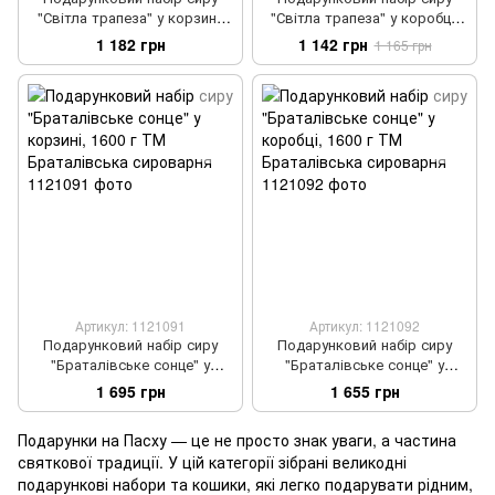
"Світла трапеза" у корзині,
"Світла трапеза" у коробці,
1000 г ТМ Браталівська
1000 г ТМ Браталівська
1 182 грн
1 142 грн
1 165 грн
сироварня
сироварня
Артикул: 1121091
Артикул: 1121092
Подарунковий набір сиру
Подарунковий набір сиру
"Браталівське сонце" у
"Браталівське сонце" у
корзині, 1600 г ТМ
коробці, 1600 г ТМ
1 695 грн
1 655 грн
Браталівська сироварня
Браталівська сироварня
Подарунки на Пасху — це не просто знак уваги, а частина
святкової традиції. У цій категорії зібрані великодні
подарункові набори та кошики, які легко подарувати рідним,