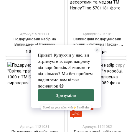
Артикул: 5701171
Артикул: 5701181
Подарунковий набір на
Великодній подарунковий
Великдень «Пташиний
кошик «Затишна Пасха» з
затишок» з медовими
паскою, м’ясними
1 839 грн
2 011 грн
десертами та свічкою TM
делікатесами, сиром,
HoneyTime
десертами та медом TM
HoneyTime
Розпродаж
−2%
Артикул: 1121081
Артикул: 1121082
Подарунковий набір сиру
Подарунковий набір сиру