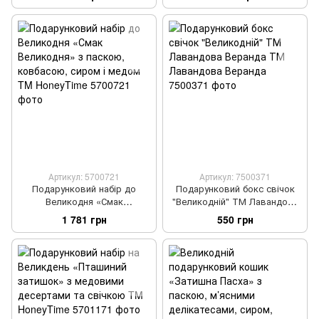
HoneyTime
Артикул: 5700721
Артикул: 7500371
Подарунковий набір до
Подарунковий бокс свічок
Великодня «Смак
"Великодній" ТМ Лавандова
Великодня» з паскою,
Веранда ТМ Лавандова
1 781 грн
550 грн
ковбасою, сиром і медом TM
Веранда
HoneyTime