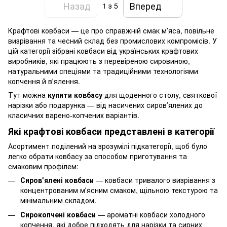
Назад
Вперед
1
з 5
Крафтові ковбаси — це про справжній смак мʼяса, повільне
визрівання та чесний склад без промислових компромісів. У
цій категорії зібрані ковбаси від українських крафтових
виробників, які працюють з перевіреною сировиною,
натуральними спеціями та традиційними технологіями
копчення й вʼялення.
Тут можна
купити ковбасу
для щоденного столу, святкової
нарізки або подарунка — від насичених сировʼялених до
класичних варено-копчених варіантів.
Які крафтові ковбаси представлені в категорії
Асортимент поділений на зрозумілі підкатегорії, щоб було
легко обрати ковбасу за способом приготування та
смаковим профілем:
Сировʼялені ковбаси
— ковбаси тривалого визрівання з
концентрованим мʼясним смаком, щільною текстурою та
мінімальним складом.
Сирокопчені ковбаси
— ароматні ковбаси холодного
копчення, які добре підходять для нарізки та сирних