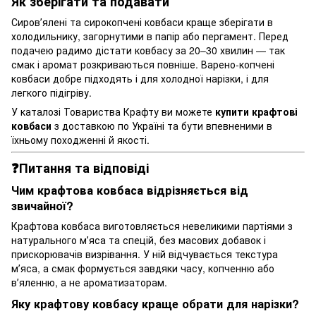
Як зберігати та подавати
Сировʼялені та сирокопчені ковбаси краще зберігати в
холодильнику, загорнутими в папір або пергамент. Перед
подачею радимо дістати ковбасу за 20–30 хвилин — так
смак і аромат розкриваються повніше. Варено-копчені
ковбаси добре підходять і для холодної нарізки, і для
легкого підігріву.
У каталозі Товариства Крафту ви можете
купити крафтові
ковбаси
з доставкою по Україні та бути впевненими в
їхньому походженні й якості.
❓Питання та відповіді
Чим крафтова ковбаса відрізняється від
звичайної?
Крафтова ковбаса виготовляється невеликими партіями з
натурального мʼяса та спецій, без масових добавок і
прискорювачів визрівання. У ній відчувається текстура
мʼяса, а смак формується завдяки часу, копченню або
вʼяленню, а не ароматизаторам.
Яку крафтову ковбасу краще обрати для нарізки?