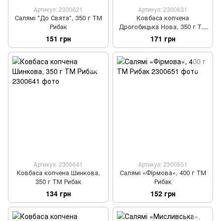
Артикул: 2300621
Артикул: 2300631
Салямі "До Свята", 350 г ТМ
Ковбаса копчена
Рибак
Дрогобицька Нова, 350 г ТМ
Рибак
151 грн
171 грн
Артикул: 2300641
Артикул: 2300651
Ковбаса копчена Шинкова,
Салямі «Фірмова», 400 г ТМ
350 г ТМ Рибак
Рибак
134 грн
152 грн