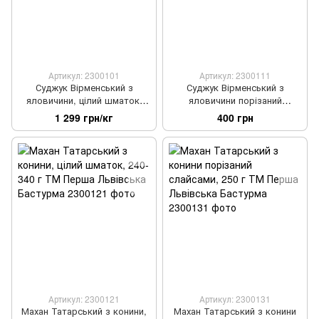
Артикул: 2300101
Артикул: 2300111
Суджук Вірменський з
Суджук Вірменський з
яловичини, цілий шматок,
яловичини порізаний
230-380 г ТМ Перша
слайсами, 250 г ТМ Перша
1 299 грн/кг
400 грн
Львівська Бастурма
Львівська Бастурма
Артикул: 2300121
Артикул: 2300131
Махан Татарський з конини,
Махан Татарський з конини