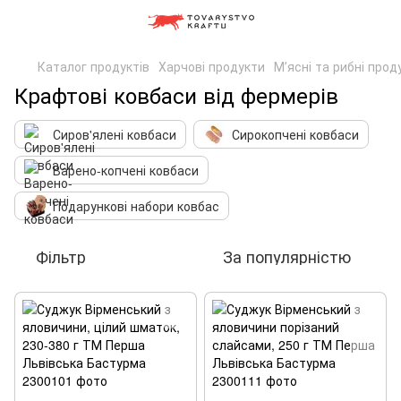
Каталог продуктів
Харчові продукти
Мʼясні та рибні прод
Крафтові ковбаси від фермерів
Сиров'ялені ковбаси
Сирокопчені ковбаси
Варено-копчені ковбаси
Подарункові набори ковбас
Фільтр
За популярністю