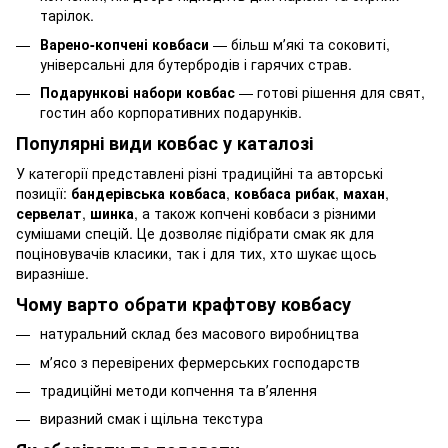
тарілок.
Варено-копчені ковбаси
— більш мʼякі та соковиті,
універсальні для бутербродів і гарячих страв.
Подарункові набори ковбас
— готові рішення для свят,
гостин або корпоративних подарунків.
Популярні види ковбас у каталозі
У категорії представлені різні традиційні та авторські
позиції:
бандерівська ковбаса
,
ковбаса рибак
,
махан
,
сервелат
,
шинка
, а також копчені ковбаси з різними
сумішами спецій. Це дозволяє підібрати смак як для
поціновувачів класики, так і для тих, хто шукає щось
виразніше.
Чому варто обрати крафтову ковбасу
натуральний склад без масового виробництва
мʼясо з перевірених фермерських господарств
традиційні методи копчення та вʼялення
виразний смак і щільна текстура