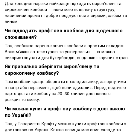
Для холодної нарізки найкраще підходять сировʼялені та
сирокопчені ковбаси — вони мають щільну структуру,
насичений аромат і добре поєднуються з сирами, хлібом та
вином.
Чи підходить крафтова ковбаса для щоденного
споживання?
Так, особливо варено-копчені ковбаси з простим складом.
Вони мʼякіші за текстурою та універсальні — їх можна
використовувати для бутербродів, сніданків і гарячих страв.
Як правильно зберігати сировʼялену та
сирокопчену ковбасу?
Такі ковбаси краще зберігати в холодильнику, загорнутими
в папір або пергамент, щоб вони «дихали». Перед подачею
варто дістати ковбасу за 20–30 хвилин для повного
розкриття смаку.
Чи можна купити крафтову ковбасу з доставкою
по Україні?
Так, у Товаристві Крафту можна купити крафтові ковбаси з
доставкою по Україні. Кожна позиція має опис складу та