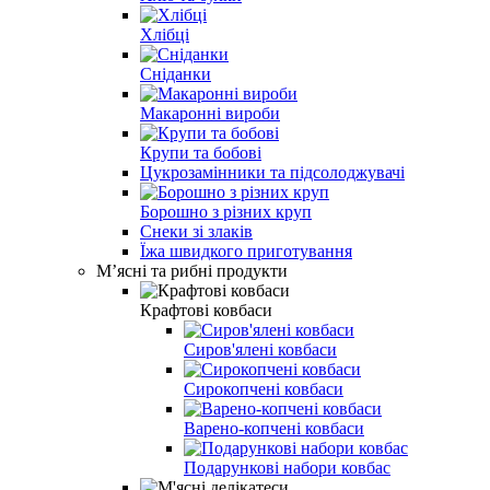
Хлібці
Сніданки
Макаронні вироби
Крупи та бобові
Цукрозамінники та підсолоджувачі
Борошно з різних круп
Снеки зі злаків
Їжа швидкого приготування
Мʼясні та рибні продукти
Крафтові ковбаси
Сиров'ялені ковбаси
Сирокопчені ковбаси
Варено-копчені ковбаси
Подарункові набори ковбас