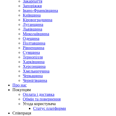
Закарпаття
Запоріжжя
Івано-Франківщина
Київщина
Кіровоградщина
Луганщина
Львівщина
Миколаївщина
Одещина
Полтавщина
Рівненщина
Сумщина
Тернопілля
Харківщина
Херсонщина
Хмельниччина
Черкащина
Чернігівщина
Про нас
Покупцям
Оплата і доставка
Обмін та повернення
Угода користувача
Статус платформи
Співпраця