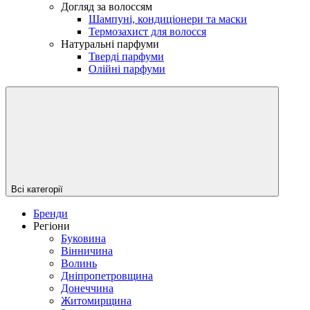
Догляд за волоссям
Шампуні, кондиціонери та маски
Термозахист для волосся
Натуральні парфуми
Тверді парфуми
Олійні парфуми
Всі категорії
Бренди
Регіони
Буковина
Вінничина
Волинь
Дніпропетровщина
Донеччина
Житомирщина