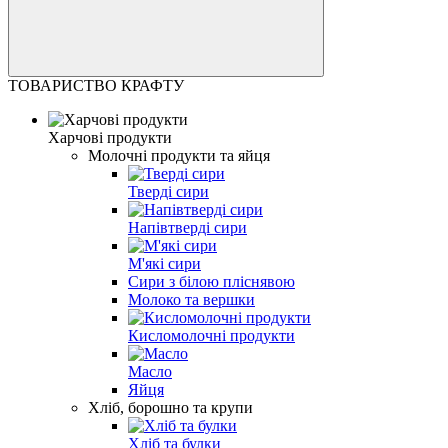
ТОВАРИСТВО КРАФТУ
Харчові продукти
Молочні продукти та яйця
Тверді сири
Напівтверді сири
М'які сири
Сири з білою пліснявою
Молоко та вершки
Кисломолочні продукти
Масло
Яйця
Хліб, борошно та крупи
Хліб та булки