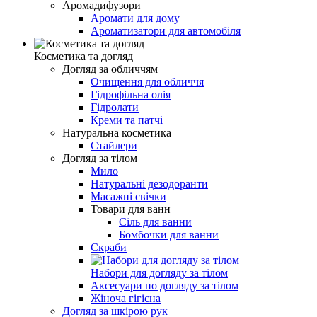
Аромадифузори
Аромати для дому
Ароматизатори для автомобіля
Косметика та догляд
Догляд за обличчям
Очищення для обличчя
Гідрофільна олія
Гідролати
Креми та патчі
Натуральна косметика
Стайлери
Догляд за тілом
Мило
Натуральні дезодоранти
Масажні свічки
Товари для ванн
Сіль для ванни
Бомбочки для ванни
Скраби
Набори для догляду за тілом
Аксесуари по догляду за тілом
Жіноча гігієна
Догляд за шкірою рук