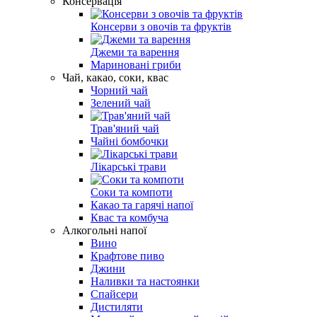
Консервація
Консерви з овочів та фруктів
Джеми та варення
Мариновані гриби
Чай, какао, соки, квас
Чорний чай
Зелений чай
Трав'яний чай
Чайні бомбочки
Лікарські трави
Соки та компоти
Какао та гарячі напої
Квас та комбуча
Алкогольні напої
Вино
Крафтове пиво
Джини
Наливки та настоянки
Спайсери
Дистиляти