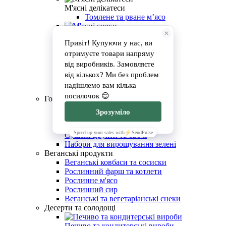
М'ясні делікатеси
Томлене та рване м’ясо
М'ясні снеки
Стейки та свіже м'ясо
Сало та намазки
Виноградні равлики
Консерви з м'яса та птиці
Городина та садовина
Овочі та зелень
Сушені фрукти та овочі
Набори для вирощування зелені
Веганські продукти
Веганські ковбаси та сосиски
Рослинний фарш та котлети
Рослинне м'ясо
Рослинний сир
Веганські та вегетаріанські снеки
Десерти та солодощі
Печиво та кондитерські вироби