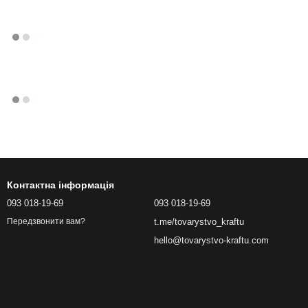
Контактна інформація
093 018-19-69
093 018-19-69
t.me/tovarystvo_kraftu
Передзвонити вам?
hello@tovarystvo-kraftu.com