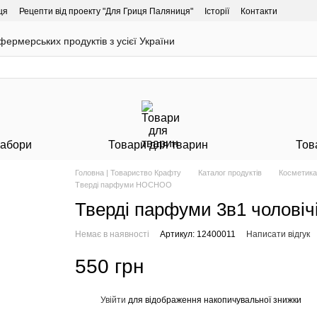
ця
Рецепти від проекту "Для Гриця Паляниця"
Історії
Контакти
ермерських продуктів з усієї України
Набори
Товари для тварин
Тов
Головна | Товариство Крафту
Каталог продуктів
Косметика
Тверді парфуми HOCHOO
Тверді парфуми 3в1 чоловіч
Немає в наявності
Артикул: 12400011
Написати відгук
550 грн
Увійти
для відображення накопичувальної знижки
%