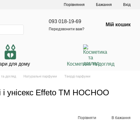
Порівняння
Бажання
Вхід
093 018-19-69
Мій кошик
Передзвонити вам?
ари для дому
Косметика та догляд
 та догляд
Натуральні парфуми
Тверді парфуми
і і унісекс Effeto ТМ HOCHOO
Порівняти
В бажання