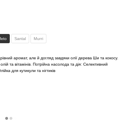
feto
Santal
Murri
рівний аромат, але й догляд завдяки олії дерева Ши та кокосу.
лій та вітамінів. Потрійна насолода та дія: Селективний
лійка для кутикули та нігтиків