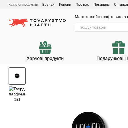
Перейти до основного контенту
Каталог продуктів
Бренди
Регіони
Про нас
Покупцям
Співпра
Маркетплейс крафтових та ф
Харчові продукти
Подарункові 