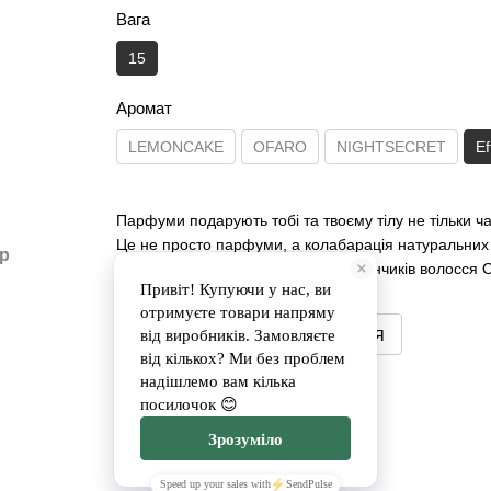
Вага
15
Аромат
LEMONCAKE
OFARO
NIGHTSECRET
Ef
Парфуми подарують тобі та твоєму тілу не тільки ча
Це не просто парфуми, а колабарація натуральних о
ар
аромат для твого тіла Догляд для кінчиків волосся О
Повідомити, коли з'явиться
Доставка
Оплата