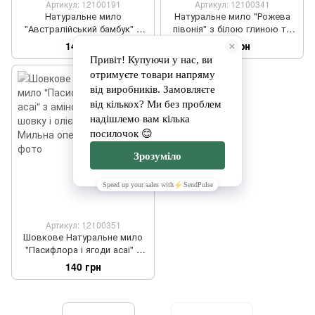
Артикул: 12100191
Артикул: 12100341
Натуральне мило
Натуральне мило "Рожева
"Австралійський бамбук" з
півонія" з білою глиною та
амінокислотами шовку та
олією Ши ТМ Мильна опера
140 грн
120 грн
олією Ши ТМ Мильна опера
Артикул: 12100351
Шовкове Натуральне мило
"Пасифлора і ягоди асаі" з
амінокислотами шовку і
140 грн
олією Ши ТМ Мильна опера