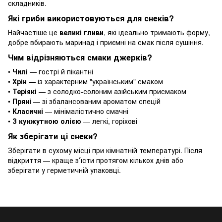
складників.
Які гриби використовуються для снеків?
Найчастіше це
великі гливи
, які ідеально тримають форму,
добре вбирають маринад і приємні на смак після сушіння.
Чим відрізняються смаки джерків?
•
Чилі
— гострі й пікантні
•
Хрін
— із характерним "українським" смаком
•
Теріякі
— з солодко-солоним азійським присмаком
•
Пряні
— зі збалансованим ароматом спецій
•
Класичні
— мінімалістично смачні
•
З кунжутною олією
— легкі, горіхові
Як зберігати ці снеки?
Зберігати в сухому місці при кімнатній температурі. Після
відкриття — краще зʼїсти протягом кількох днів або
зберігати у герметичній упаковці.