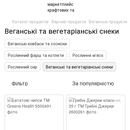
Каталог продуктів
Харчові продукти
Веганські продукти
Веганські та вегетаріанські снеки
Веганські ковбаси та сосиски
Рослинний фарш та котлети
Рослинне м'ясо
Рослинний сир
Веганські та вегетаріанські снеки
Фільтр
За популярністю