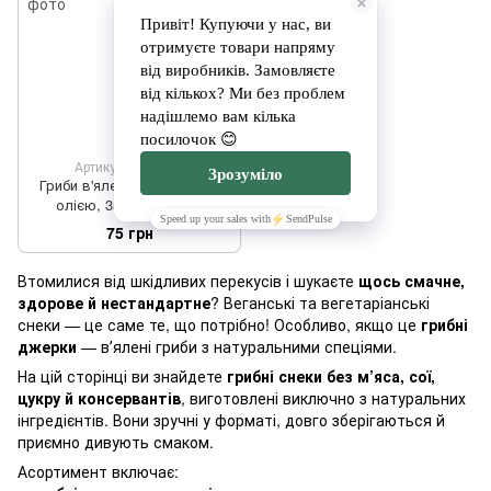
Артикул: 2600311
Гриби в'ялені з кунжутною
олією, 35 г ТМ Грибні
Джерки
75 грн
Втомилися від шкідливих перекусів і шукаєте
щось смачне,
здорове й нестандартне
? Веганські та вегетаріанські
снеки — це саме те, що потрібно! Особливо, якщо це
грибні
джерки
— вʼялені гриби з натуральними спеціями.
На цій сторінці ви знайдете
грибні снеки без м’яса, сої,
цукру й консервантів
, виготовлені виключно з натуральних
інгредієнтів. Вони зручні у форматі, довго зберігаються й
приємно дивують смаком.
Асортимент включає: