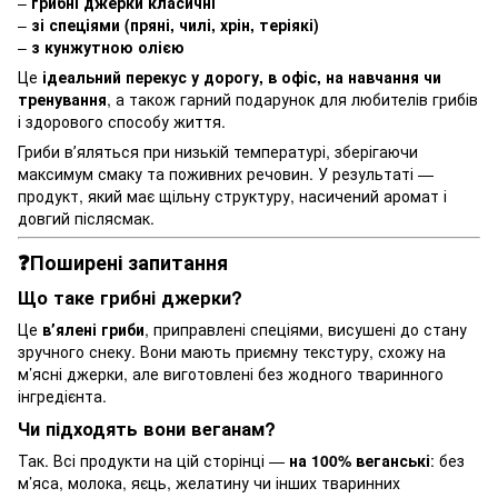
–
грибні джерки класичні
–
зі спеціями (пряні, чилі, хрін, теріякі)
–
з кунжутною олією
Це
ідеальний перекус у дорогу, в офіс, на навчання чи
тренування
, а також гарний подарунок для любителів грибів
і здорового способу життя.
Гриби вʼяляться при низькій температурі, зберігаючи
максимум смаку та поживних речовин. У результаті —
продукт, який має щільну структуру, насичений аромат і
довгий післясмак.
❓Поширені запитання
Що таке грибні джерки?
Це
вʼялені гриби
, приправлені спеціями, висушені до стану
зручного снеку. Вони мають приємну текстуру, схожу на
м’ясні джерки, але виготовлені без жодного тваринного
інгредієнта.
Чи підходять вони веганам?
Так. Всі продукти на цій сторінці —
на 100% веганські
: без
м’яса, молока, яєць, желатину чи інших тваринних