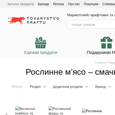
Перейти до основного контенту
Каталог продуктів
Бренди
Регіони
Про нас
Покупцям
Співпра
Маркетплейс крафтових та ф
Харчові продукти
Подарункові 
Головна | Тов
Рослинне м’ясо – смачн
Фільтр
Розділ
додаткові розділи
Бренд