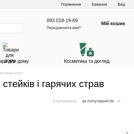
Порівняння
Бажання
Вхід
093 018-19-69
Мій кошик
Передзвонити вам?
ари для дому
Косметика та догляд
Рослинне м'ясо
стейків і гарячих страв
Сортування:
за популярністю