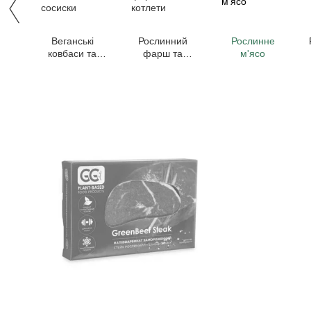
Веганські
Рослинний
Рослинне
ковбаси та
фарш та
м'ясо
сосиски
котлети