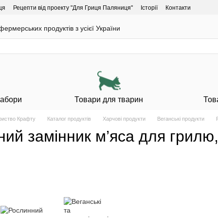
ця
Рецепти від проекту "Для Гриця Паляниця"
Історії
Контакти
ермерських продуктів з усієї України
Набори
Товари для тварин
Тов
ариство Крафту
Каталог продуктів
Харчові продукти
Веганські продукти
ий замінник м’яса для грилю, 