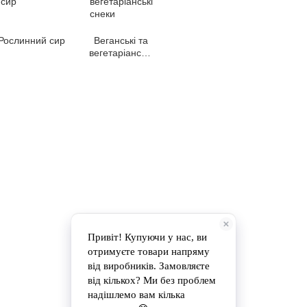
Рослинний сир
Веганські та
вегетаріанські
снеки