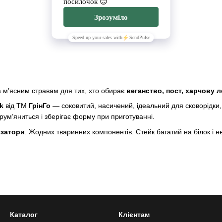
 м’ясним стравам для тих, хто обирає
веганство, пост, харчову л
k
від TM
ГрінГо
— соковитий, насичений, ідеальний для сковорідки, 
рум’яниться і зберігає форму при приготуванні.
изатори
. Жодних тваринних компонентів. Стейк багатий на білок і 
Каталог
Клієнтам
ранної подачі вдома. А ще — чудовий спосіб здивувати мʼясоїдів чим