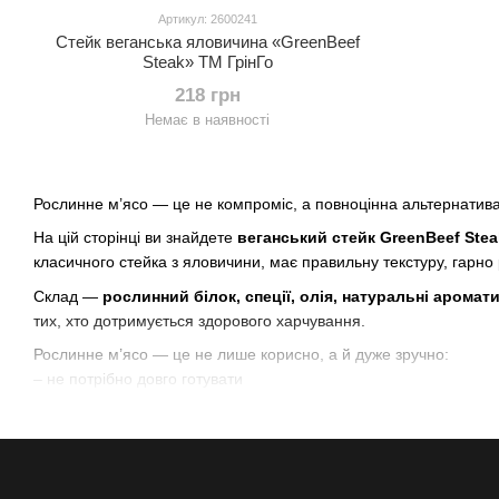
Артикул: 2600241
Стейк веганська яловичина «GreenBeef
Steak» ТМ ГрінГо
218 грн
Немає в наявності
Рослинне м’ясо — це не компроміс, а повноцінна альтернатива
На цій сторінці ви знайдете
веганський стейк GreenBeef Stea
класичного стейка з яловичини, має правильну текстуру, гарно 
Склад —
рослинний білок, спеції, олія, натуральні аромат
тих, хто дотримується здорового харчування.
Рослинне м’ясо — це не лише корисно, а й дуже зручно:
– не потрібно довго готувати
– безпечне у сирому вигляді
– готується за 5–10 хвилин
– легко зберігати в морозилці
Це ідеальна основа для обіду, гриля, гарніру або навіть ресто