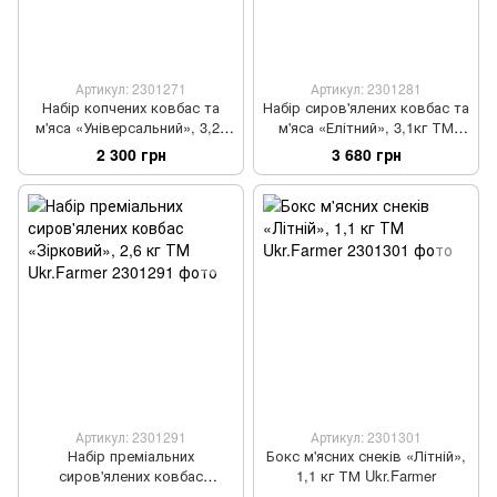
Артикул: 2301271
Артикул: 2301281
Набір копчених ковбас та
Набір сиров'ялених ковбас та
м'яса «Універсальний», 3,25
м'яса «Елітний», 3,1кг ТМ
кг ТМ Ukr.Farmer
Ukr.Farmer
2 300 грн
3 680 грн
Артикул: 2301291
Артикул: 2301301
Набір преміальних
Бокс м'ясних снеків «Літній»,
сиров'ялених ковбас
1,1 кг ТМ Ukr.Farmer
«Зірковий», 2,6 кг ТМ