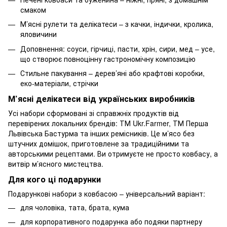
смаком
М’ясні рулети та делікатеси – з качки, індички, кролика,
яловичини
Доповнення: соуси, гірчиці, пасти, хрін, сири, мед – усе,
що створює повноцінну гастрономічну композицію
Стильне пакування – дерев’яні або крафтові коробки,
еко-матеріали, стрічки
М’ясні делікатеси від українських виробників
Усі набори сформовані зі справжніх продуктів від
перевірених локальних брендів: ТМ Ukr.Farmer, ТМ Перша
Львівська Бастурма та інших ремісників. Це м’ясо без
штучних домішок, приготовлене за традиційними та
авторськими рецептами. Ви отримуєте не просто ковбасу, а
витвір м’ясного мистецтва.
Для кого ці подарунки
Подарункові набори з ковбасою – універсальний варіант:
для чоловіка, тата, брата, кума
для корпоративного подарунка або подяки партнеру