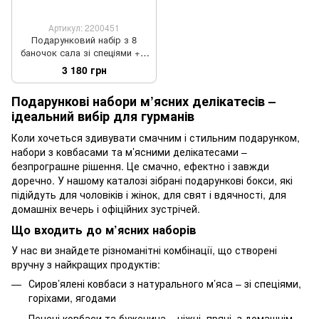
Артикул: 2200451
Подарунковий набір з 8
баночок сала зі спеціями + 2
банки алкоголю в коробці
3 180 грн
ТМ Золота сота
Подарункові набори м’ясних делікатесів –
ідеальний вибір для гурманів
Коли хочеться здивувати смачним і стильним подарунком,
набори з ковбасами та м’ясними делікатесами –
безпрограшне рішення. Це смачно, ефектно і завжди
доречно. У нашому каталозі зібрані подарункові бокси, які
підійдуть для чоловіків і жінок, для свят і вдячності, для
домашніх вечерь і офіційних зустрічей.
Що входить до м’ясних наборів
У нас ви знайдете різноманітні комбінації, що створені
вручну з найкращих продуктів:
Сиров’ялені ковбаси з натурального м’яса – зі спеціями,
горіхами, ягодами
Печені ковбаси та буженина – ніжні, пряні, з домашнім