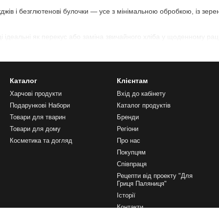
іжджів і безглютенові булочки — усе з мінімальною обробкою, із зерен
бці ідеальні як перекус або заміна звичайного хліба у щоденному раці
ухофруктами, горіхами та спеціями. Ідеальні для тих, хто цінує і ча
Каталог
Клієнтам
лютенової дієти, вегетаріанців і просто для тих, хто любить експери
Харчові продукти
Вхід до кабінету
Подарункові Набори
Каталог продуктів
т. Від цільного зерна до дроблених варіантів — для супів, гарнірів, 
Товари для тварин
Бренди
Товари для дому
Регіони
ітей та тих, хто слідкує за цукром.
Косметика та догляд
Про нас
Покупцям
Співпраця
тупенем очищення, для класичної та безглютенової випічки.
Рецепти від проекту "Для
Гриця Паляниця"
еться домашньої випічки без зайвих клопотів.
Історії
Контакти
русткі та дуже поживні перекуси.