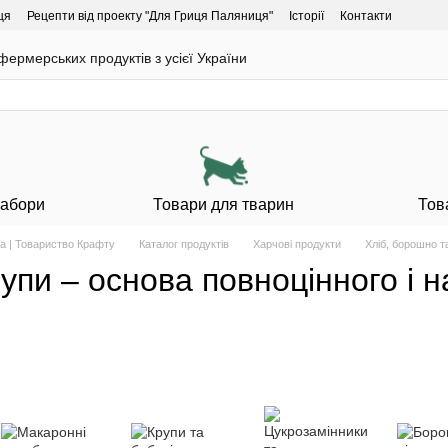
ця
Рецепти від проекту "Для Гриця Паляниця"
Історії
Контакти
ермерських продуктів з усієї України
Набори
Товари для тварин
Тов
а | Товариство Крафту
Каталог продуктів
Харчові продукти
Хліб, борошно т
упи – основа повноцінного і 