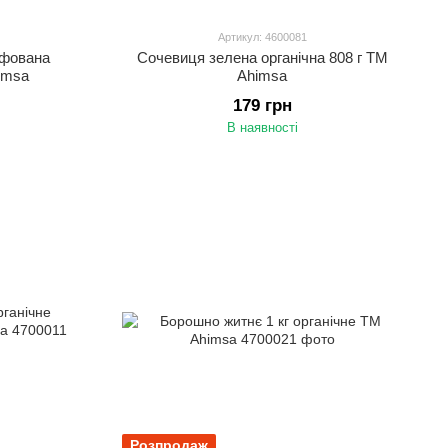
Артикул: 4600081
іфована
Сочевиця зелена органічна 808 г ТМ
imsa
Аhimsa
179 грн
В наявності
Розпродаж