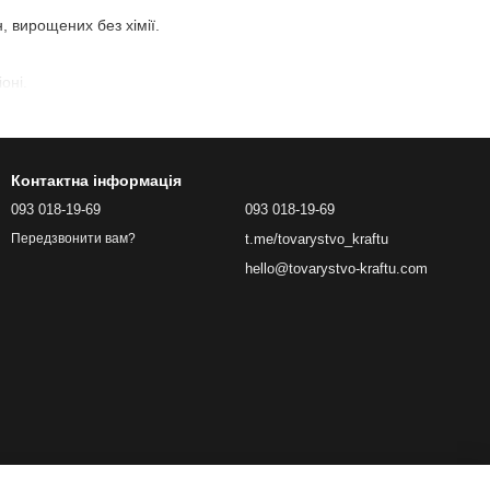
, вирощених без хімії.
оні.
с, і здоров’я.
Контактна інформація
менти в тарілці.
093 018-19-69
093 018-19-69
t.me/tovarystvo_kraftu
Передзвонити вам?
запіканок.
hello@tovarystvo-kraftu.com