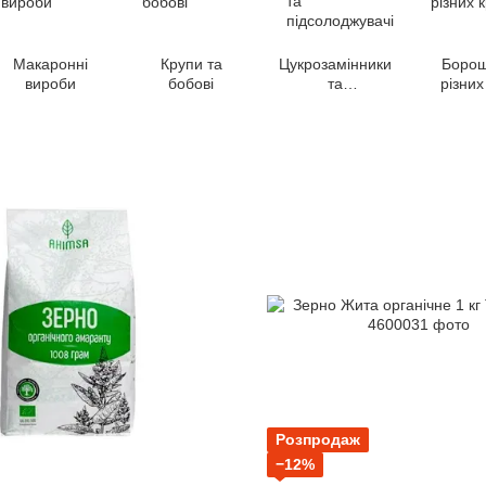
Макаронні
Крупи та
Цукрозамінники
Борош
вироби
бобові
та
різних
підсолоджувачі
Розпродаж
−12%