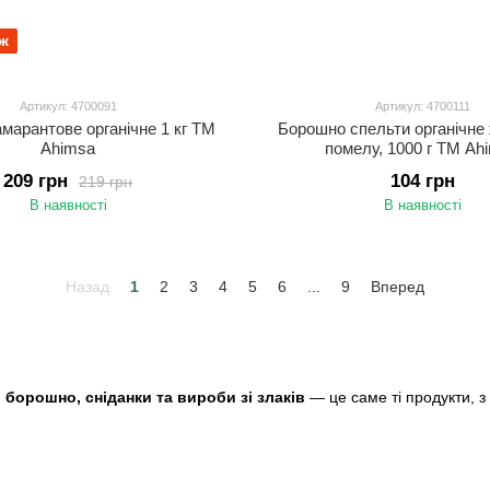
ж
Артикул: 4700091
Артикул: 4700111
марантове органічне 1 кг ТМ
Борошно спельти органічне
Ahimsa
помелу, 1000 г ТМ Ah
209 грн
104 грн
219 грн
В наявності
В наявності
Назад
1
2
3
4
5
6
...
9
Вперед
, борошно, сніданки та вироби зі злаків
— це саме ті продукти, з