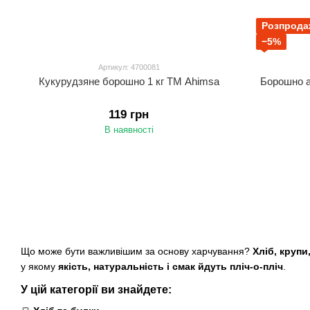
Розпрода
−5%
Артикул: 4700081
Кукурудзяне борошно 1 кг TM Ahimsa
Борошно а
119 грн
В наявності
Що може бути важливішим за основу харчування?
Хліб, крупи
у якому
якість, натуральність і смак йдуть пліч-о-пліч
.
У цій категорії ви знайдете: