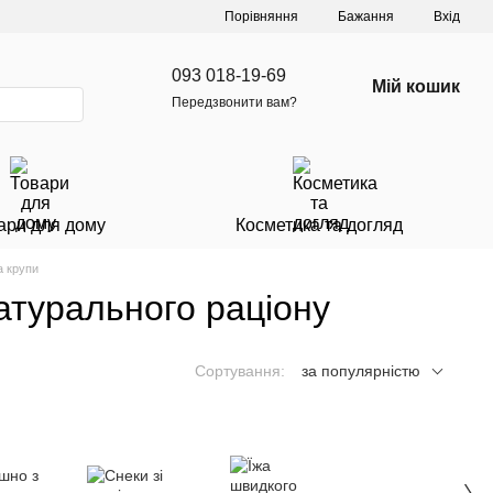
Порівняння
Бажання
Вхід
093 018-19-69
Мій кошик
Передзвонити вам?
ари для дому
Косметика та догляд
а крупи
натурального раціону
Сортування:
за популярністю