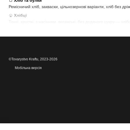
🍞
Хліб та булки
Ремісничий хліб, закваски, цільнозернові варіанти, хліб без др
🍘
Хлібці
Тонкі, хрусткі, з насінням, веганські, без доданого цукру — хлі
🥣
Сніданки
Мюслі, каші, граноли — без цукру або з медом, з натуральними с
🍝
Макарони з різних круп
Макарони з полби, гречки, кукурудзи, кіноа — варіанти для безг
©Tovarystvo Kraftu, 2023-2026
🌾
Крупи та бобові
Класика з українських полів: гречка, пшоно, булгур, сочевиця, ну
Мобільна версія
🍯
Цукрозамінники та підсолоджувачі
Ізомальт, стевія, еритрит — безпечно й смачно для діабетиків, д
🥖
Борошно з різних культур
Пшеничне, житнє, вівсяне, кокосове, рисове — з мінімальним с
🥮
Суміші для випічки
Готові бленди для хліба, млинців, печива — ідеальні, коли хоч
🥨
Снеки зі злаків
Злакові батончики, мікси з насінням, сушені кульки — швидкі, х