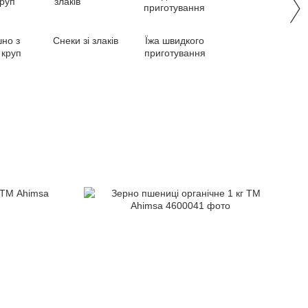
но з
Снеки зі злаків
Їжа швидкого
 круп
приготування