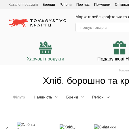
Перейти до основного контенту
Каталог продуктів
Бренди
Регіони
Про нас
Покупцям
Співпра
Маркетплейс крафтових та ф
Харчові продукти
Подарункові 
Головн
Хліб, борошно та кр
Фільтр
Наявність
Бренд
Регіон