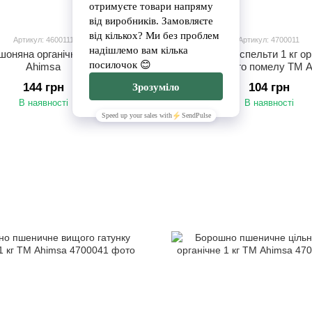
Артикул: 4600111
Артикул: 4700011
шоняна органічна 808 г TM
Борошно спельти 1 кг ор
Ahimsa
жорнового помелу ТМ 
144 грн
104 грн
В наявності
В наявності