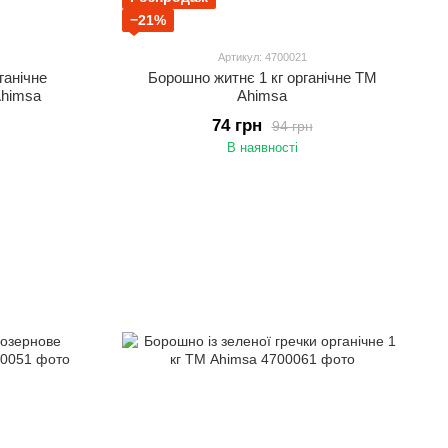
−21%
Артикул: 4700021
ганічне
Борошно житнє 1 кг органічне TM
Ahimsa
Ahimsa
74 грн
94 грн
В наявності