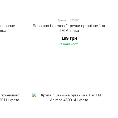
Артикул: 4700061
озернове
Борошно із зеленої гречки органічне 1 кг
imsa
ТМ Ahimsa
199 грн
В наявності