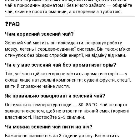
чай з природним ароматом і без нічого зайвого — обирайте
чай, який не просто смачний, а створений з турботою.
❓FAQ
Чим корисний зелений чай?
Зелений чай містить антиоксиданти, покращує роботу
мозку, легень і серцево-судинної системи. Він також м’яко
стимулює без різких стрибків енергії, на відміну від кави.
Чи є у вас зелений чай без ароматизаторів?
Так, усі чаї в цій категорії не містять ароматизаторів — у
складі лише натуральні компоненти: сушені фрукти, спеції,
квіти й справжнє чайне листя.
Як правильно заварювати зелений чай?
Оптимальна температура води — 80–85 °C. Чай не варто
заливати окропом, щоб не втратити ніжний смак і корисні
властивості. Настоюйте 2–3 хвилини.
Чи можна зелений чай пити на ніч?
Бажано не пізніше ніж за 3 години до сну. Він містить