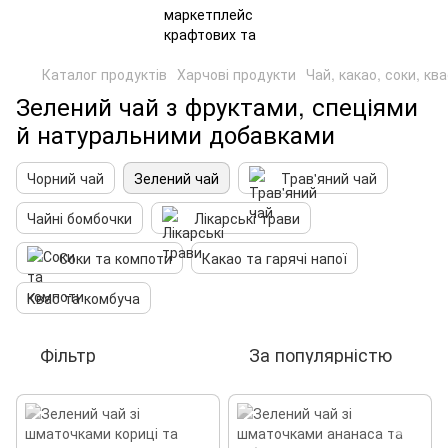
Каталог продуктів
Харчові продукти
Чай, какао, соки, кв
Зелений чай з фруктами, спеціями
й натуральними добавками
Чорний чай
Зелений чай
Трав'яний чай
Чайні бомбочки
Лікарські трави
Соки та компоти
Какао та гарячі напої
Квас та комбуча
Фільтр
За популярністю