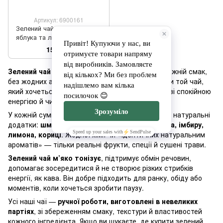
Артикул: 6900161
Зелений чай зі шматочками
яблука та лимона "Солодка
мрія", 50 г ТМ Pink Elephant
159 грн
Зелений чай
— це про ніжність, легкість і справжній смак,
без жодних ароматизаторів. Ми обираємо тільки той чай,
який хочеться пити щодня: м’який, ароматний, зі спокійною
енергією й чистим складом.
У кожній суміші —
цілі листки зеленого чаю
та натуральні
додатки:
шматочки апельсина, ананаса, яблука, імбиру,
лимона, кориці
. Жодної хімії чи «ідентичних натуральним
ароматів» — тільки реальні фрукти, спеції й сушені трави.
Зелений чай м’яко тонізує
, підтримує обмін речовин,
допомагає зосередитися й не створює різких стрибків
енергії, як кава. Він добре підходить для ранку, обіду або
моментів, коли хочеться зробити паузу.
Усі наші чаї —
ручної роботи, виготовлені в невеликих
партіях
, зі збереженням смаку, текстури й властивостей
кожного інгредієнта. Якщо ви шукаєте, де купити зелений