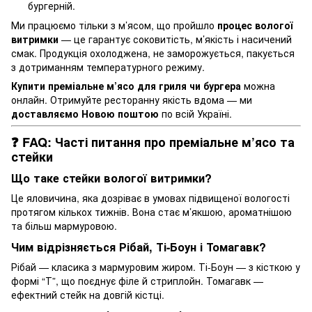
бургерній.
Ми працюємо тільки з м’ясом, що пройшло
процес вологої
витримки
— це гарантує соковитість, м’якість і насичений
смак. Продукція охолоджена, не заморожується, пакується
з дотриманням температурного режиму.
Купити преміальне м’ясо для гриля чи бургера
можна
онлайн. Отримуйте ресторанну якість вдома — ми
доставляємо Новою поштою
по всій Україні.
❓ FAQ: Часті питання про преміальне м’ясо та
стейки
Що таке стейки вологої витримки?
Це яловичина, яка дозріває в умовах підвищеної вологості
протягом кількох тижнів. Вона стає м’якшою, ароматнішою
та більш мармуровою.
Чим відрізняється Рібай, Ті-Боун і Томагавк?
Рібай — класика з мармуровим жиром. Ті-Боун — з кісткою у
формі “Т”, що поєднує філе й стриплойн. Томагавк —
ефектний стейк на довгій кістці.