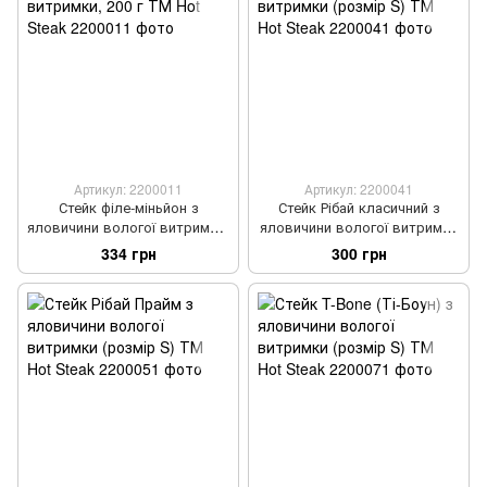
Артикул: 2200011
Артикул: 2200041
Стейк філе-міньйон з
Стейк Рібай класичний з
яловичини вологої витримки,
яловичини вологої витримки
200 г ТМ Hot Steak
(розмір S) ТМ Hot Steak
334 грн
300 грн