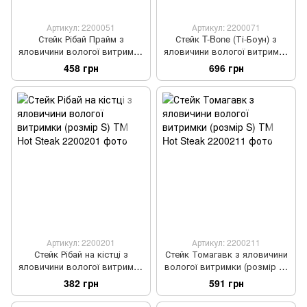
Артикул: 2200051
Артикул: 2200071
Стейк Рібай Прайм з
Стейк T-Bone (Ті-Боун) з
яловичини вологої витримки
яловичини вологої витримки
(розмір S) ТМ Hot Steak
(розмір S) ТМ Hot Steak
458 грн
696 грн
Артикул: 2200201
Артикул: 2200211
Стейк Рібай на кістці з
Стейк Томагавк з яловичини
яловичини вологої витримки
вологої витримки (розмір S)
(розмір S) ТМ Hot Steak
ТМ Hot Steak
382 грн
591 грн