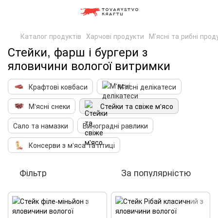
Каталог продуктів
Харчові продукти
Мʼясні та рибні прод
Стейки, фарш і бургери з
яловичини вологої витримки
Крафтові ковбаси
М'ясні делікатеси
М'ясні снеки
Стейки та свіже м'ясо
Сало та намазки
Виноградні равлики
Консерви з м'яса та птиці
Фільтр
За популярністю