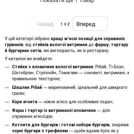
Назад
Вперед
1
з 2
У цій категорії зібрано
кращі м’ясні позиції для справжніх
гурманів
: від
стейків вологої витримки
до
фаршу, тартару
й бургерних сетів
, які виглядають, як із ресторану.
У каталозі ви знайдете:
Стейки з яловичини вологої витримки
: Рібай, Ті-Боун,
Шатобріан, Стріплойн, Томагавк — соковиті, витримані, з
правильною текстурою;
Шашлик Рібай
— маринований, ідеальний для швидкого
грилю;
Каре ягняти
— ніжне м’ясо для особливих подач;
Фарш і тартар із витриманої яловичини
— для
справжніх м’ясоїдів;
Котлети для бургерів
і
готові набори бургерів
, зокрема
чорні бургери з трюфелем
— щоби вдома було як у