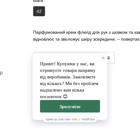
Вага
42
Парфумований крем флюїд для рук з шовком та каво
відновлює та зволожує шкіру зсередини; – поверта
Повідомити, коли з'явиться
Доставка
Оплата
ар