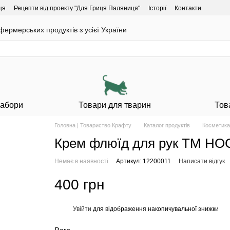
ця
Рецепти від проекту "Для Гриця Паляниця"
Історії
Контакти
ермерських продуктів з усієї України
Набори
Товари для тварин
Тов
Головна | Товариство Крафту
Каталог продуктів
Косметика
Крем флюїд для рук ТМ H
Немає в наявності
Артикул: 12200011
Написати відгук
400 грн
Увійти
для відображення накопичувальної знижки
%