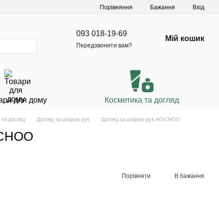
Порівняння
Бажання
Вхід
093 018-19-69
Мій кошик
Передзвонити вам?
ари для дому
Косметика та догляд
 та догляд
Догляд за шкірою рук
Догляд за шкірою рук HOCHOO
OCHOO
Порівняти
В бажання