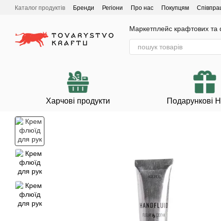
Перейти до основного контенту
Каталог продуктів
Бренди
Регіони
Про нас
Покупцям
Співпра
Маркетплейс крафтових та ф
Харчові продукти
Подарункові 