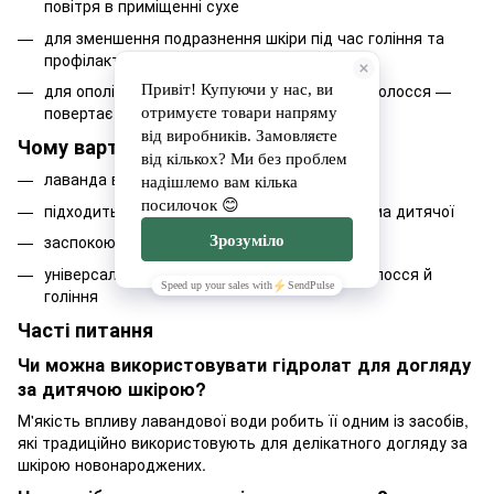
повітря в приміщенні сухе
для зменшення подразнення шкіри під час гоління та
профілактики вростання волосся
для ополіскування або розпилення на сухе волосся —
повертає блиск і зволоженість
Чому варто обрати
лаванда вирощена на власному полі бренду
підходить для будь-якого типу шкіри, зокрема дитячої
заспокоює й зволожує без спирту
універсальне застосування — для шкіри, волосся й
гоління
Часті питання
Чи можна використовувати гідролат для догляду
за дитячою шкірою?
М'якість впливу лавандової води робить її одним із засобів,
які традиційно використовують для делікатного догляду за
шкірою новонароджених.