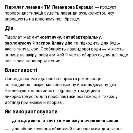
Гідролат лаванди ТМ Лавандова Веранда
— продукт
парової дистиляції суцвіть лаванди вузьколистої, яку
вирощують на власному полі бренду.
Дія
Гідролат має
антисептичну, антибактеріальну,
зволожуючу й заспокійливу дію
та підходить для будь-
якого типу шкіри. Особливість лавандової води — м'якість
впливу на шкіру, завдяки якій її часто обирають для догляду
за шкірою новонароджених.
Властивості
Лаванда відома здатністю сприяти регенерації
пошкодженої шкіри, має освіжаючу й охолоджуючу дію.
Регенеруючі властивості гідролату традиційно
використовують для профілактики розтяжок, а також у
догляді при екземі й псоріазі.
Як використовувати
для щоденного зняття макіяжу й очищення шкіри
для обприскування обличчя й шиї протягом дня, якщо