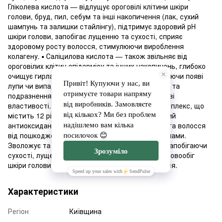
Гліколева кислота — відлущує ороговілі клітини шкіри
голови, бруд, пил, себум та інші накопичення (лак, сухий
шампунь та залишки стайлінгу), підтримує здоровий рН
шкіри голови, запобігає лущенню та сухості, сприяє
здоровому росту волосся, стимулюючи вироблення
колагену. ▪️ Саліцилова кислота — також звільняє від
ороговілих клітин епідермісу та інших накопичень, глибоко
очищує гирла волосяних фолікулів, перешкоджаючи появі
лупи чи випадінню волосся, зменшує запалення та
подразнення, має антисептичні та протигрибкові
властивості. ▪️ Poliplant-12 — це ефективний комплекс, що
містить 12 різних рослинних екстрактів, і багатий
антиоксидантами, які захищають шкіру голови та волосся
від пошкоджень, спричинених вільними радикалами.
Зволожує та живить шкіру голови та волосся, запобігаючи
сухості, лущенню та подразненню, стимулює кровообіг
шкіри голови та сприяє здоровому росту волосся.
Характеристики
Регіон
Київщина