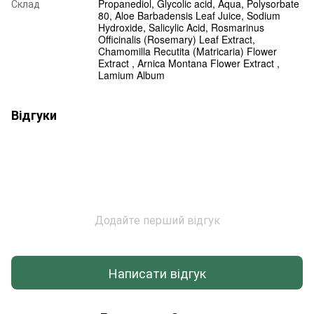
Склад
Propanediol, Glycolic acid, Aqua, Polysorbate
80, Aloe Barbadensis Leaf Juice, Sodium
Hydroxide, Salicylic Acid, Rosmarinus
Officinalis (Rosemary) Leaf Extract,
Chamomilla Recutita (Matricaria) Flower
Extract , Arnica Montana Flower Extract ,
Lamium Album
Відгуки
Додайте перший відгук
Написати відгук