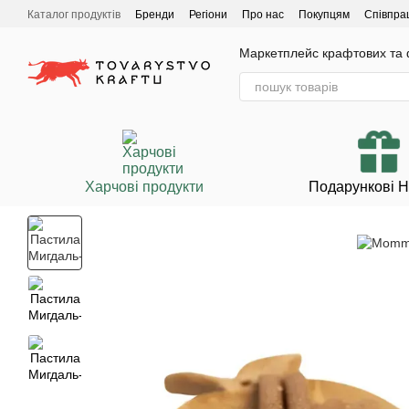
Перейти до основного контенту
Каталог продуктів
Бренди
Регіони
Про нас
Покупцям
Співпра
Маркетплейс крафтових та ф
Харчові продукти
Подарункові 