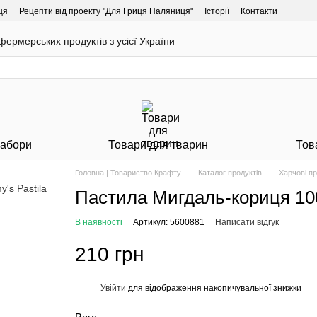
ця
Рецепти від проекту "Для Гриця Паляниця"
Історії
Контакти
ермерських продуктів з усієї України
Набори
Товари для тварин
Тов
Головна | Товариство Крафту
Каталог продуктів
Харчові п
Пастила Мигдаль-кориця 100
В наявності
Артикул: 5600881
Написати відгук
210 грн
Увійти
для відображення накопичувальної знижки
%