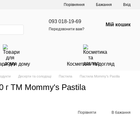
Порівняння
Бажання
Вхід
093 018-19-69
Мій кошик
Передзвонити вам?
ари для дому
Косметика та догляд
родукти
Десерти та солодощі
Пастила
Пастила Mommy's Pastila
 г ТМ Mommy's Pastila
Порівняти
В бажання