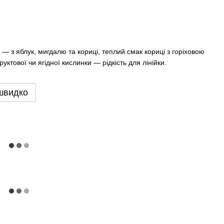
— з яблук, мигдалю та кориці, теплий смак кориці з горіховою
ктової чи ягідної кислинки — рідкість для лінійки.
швидко