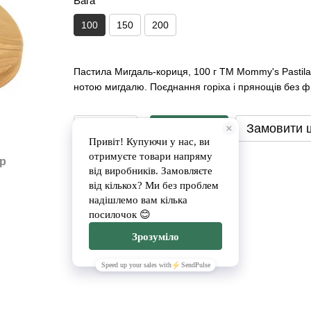
Вага
100
150
200
Пастила Мигдаль-кориця, 100 г ТМ Mommy's Pastila 
нотою мигдалю. Поєднання горіха і прянощів без фру
Замовити
Замовити 
Доставка
Оплата
ар