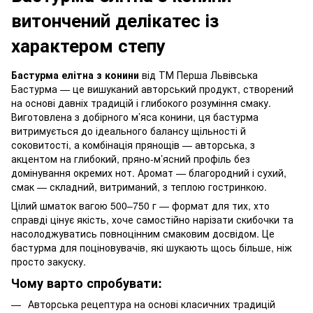
витончений делікатес із
характером степу
Бастурма елітна з конини
від ТМ Перша Львівська
Бастурма — це вишуканий авторський продукт, створений
на основі давніх традицій і глибокого розуміння смаку.
Виготовлена з добірного м’яса конини, ця бастурма
витримується до ідеального балансу щільності й
соковитості, а комбінація прянощів — авторська, з
акцентом на глибокий, пряно-м’ясний профіль без
домінування окремих нот. Аромат — благородний і сухий,
смак — складний, витриманий, з теплою гостринкою.
Цілий шматок вагою 500–750 г — формат для тих, хто
справді цінує якість, хоче самостійно нарізати скибочки та
насолоджуватись повноцінним смаковим досвідом. Це
бастурма для поціновувачів, які шукають щось більше, ніж
просто закуску.
Чому варто спробувати:
Авторська рецептура на основі класичних традицій