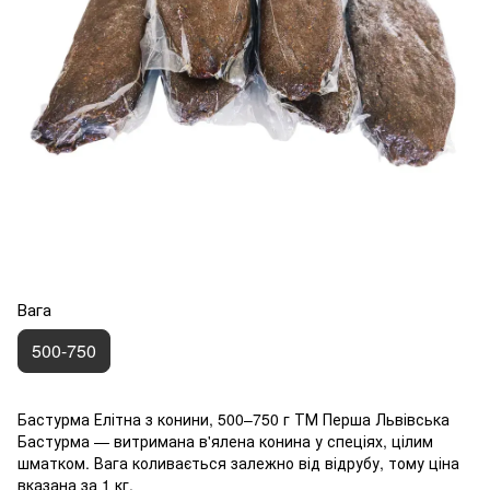
Вага
500-750
Бастурма Елітна з конини, 500–750 г ТМ Перша Львівська
Бастурма — витримана в'ялена конина у спеціях, цілим
шматком. Вага коливається залежно від відрубу, тому ціна
вказана за 1 кг.