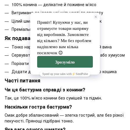
100% конина — делікатне й поживне м’ясо
Витримана до ідеальної щільності та аромату
Цілий шматок — можна нарізати на свій смак
Преміальний продукт для гурманів і знавців
Як подавати:
Тонко нарізати на дерев’яній дошці до сиру й вина
Сервувати з оливками, в’яленими томатами або хумусом
Порізати у сендвічі або тарталетки
Додати до гастро-набору або подарункового кошика
Часті питання
Чи ця бастурма справді з конини?
Так, це 100% м’ясо конини без сумішей та підмін.
Наскільки гостра бастурма?
Смак добре збалансований — злегка гострий, але без різкої
пекучості. Прянощі підібрані тонко.
Яка вага одного шматка?