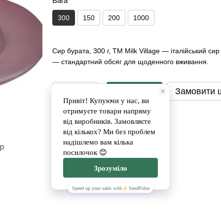
Вага
300
150
200
1000
Сир бурата, 300 г, ТМ Milk Village — італійський с
— стандартний обсяг для щоденного вживання.
Замовити
Замовити 
Доставка
Оплата
ар