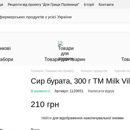
ця
Рецепти від проекту "Для Гриця Паляниця"
Історії
Контакти
ермерських продуктів з усієї України
Набори
Товари для тварин
Тов
Головна | Товариство Крафту
Каталог продуктів
Харчові п
Сир бурата, 300 г ТМ Milk Vi
В наявності
Артикул: 1120651
Написати відгук
210 грн
Увійти
для відображення накопичувальної знижки
%