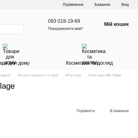
Порівняння
Бажання
Вхід
093 018-19-69
Мій кошик
Передзвонити вам?
ари для дому
Косметика та догляд
родукти
Молочні продукти та яйця
М'які сири
М'які сири Milk Village
llage
Порівняти
В бажання