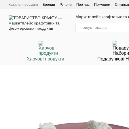
Перейти до основного контенту
Каталог продуктів
Бренди
Регіони
Про нас
Покупцям
Співпра
Маркетплейс крафтових та ф
Харчові продукти
Подарункові 