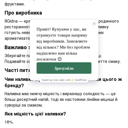
фруктами.
Про виробника
ЯGidna — крафтове виробництво, що виросло з родинного
ресторанного бізнесу на Чернігівщині. Кожну наливку
готують невеликими партіями вручну, без штучних
ароматизаторів.
Важливо знати
Зберігайте пляшку у темному прохолодному місці.
Подавайте охолодженою для найкращого розкриття смаку.
Часті питання
Чим наливка відрізняється від настоянки цього ж
бренду?
Наливка має нижчу міцність і виразнішу солодкість — це
більш десертний напій, тоді як настоянки лінійки міцніші й
суворіші за смаком.
Яка міцність цієї наливки?
18%.