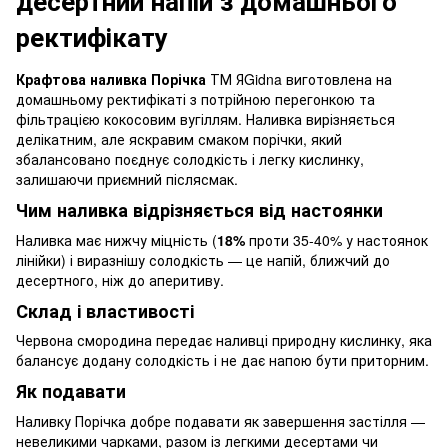
десертний напій з домашнього
ректифікату
Крафтова наливка Порічка
ТМ ЯGidna виготовлена на
домашньому ректифікаті з потрійною перегонкою та
фільтрацією кокосовим вугіллям. Наливка вирізняється
делікатним, але яскравим смаком порічки, який
збалансовано поєднує солодкість і легку кислинку,
залишаючи приємний післясмак.
Чим наливка відрізняється від настоянки
Наливка має нижчу міцність (
18%
проти 35-40% у настоянок
лінійки) і виразнішу солодкість — це напій, ближчий до
десертного, ніж до аперитиву.
Склад і властивості
Червона смородина передає наливці природну кислинку, яка
балансує додану солодкість і не дає напою бути приторним.
Як подавати
Наливку Порічка добре подавати як завершення застілля —
невеликими чарками, разом із легкими десертами чи