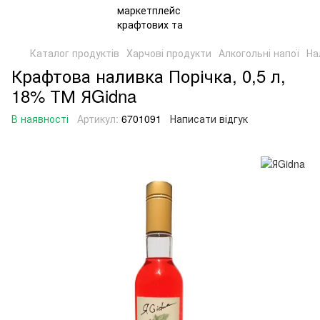
Каталог продуктів
Харчові продукти
Алкогольні напої
На
Крафтова наливка Порічка, 0,5 л,
18% ТМ ЯGidna
В наявності
Артикул:
6701091
Написати відгук