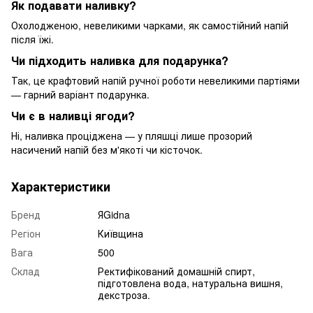
Як подавати наливку?
Охолодженою, невеликими чарками, як самостійний напій
після їжі.
Чи підходить наливка для подарунка?
Так, це крафтовий напій ручної роботи невеликими партіями
— гарний варіант подарунка.
Чи є в наливці ягоди?
Ні, наливка проціджена — у пляшці лише прозорий
насичений напій без м'якоті чи кісточок.
Характеристики
Бренд
ЯGidna
Регіон
Київщина
Вага
500
Склад
Ректифікований домашній спирт,
підготовлена вода, натуральна вишня,
декстроза.