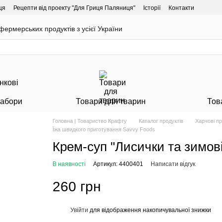
ця
Рецепти від проекту "Для Гриця Паляниця"
Історії
Контакти
ермерських продуктів з усієї України
Набори
Товари для тварин
Тов
Головна | Товариство Крафту
Каталог продуктів
Харчові п
Їжа швидкого приготування Savvy Foods
Крем-суп "Лисички та зимові
В наявності
Артикул: 4400401
Написати відгук
260 грн
Увійти
для відображення накопичувальної знижки
%