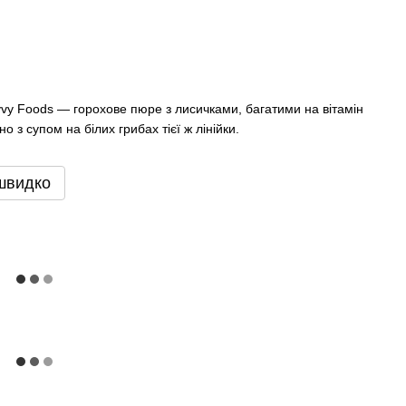
vvy Foods — горохове пюре з лисичками, багатими на вітамін
о з супом на білих грибах тієї ж лінійки.
швидко