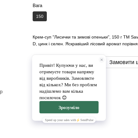
Вага
150
Крем-суп "Лисички та зимові опеньки", 150 г ТМ Sa
D, цинк і селен. Яскравіший лісовий аромат порівнян
Замовити
Замовити 
Доставка
Оплата
ар