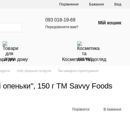
Порівняння
Бажання
Вхід
093 018-19-69
Мій кошик
Передзвонити вам?
ари для дому
Косметика та догляд
родукти
Хліб, борошно та крупи
Їжа швидкого приготування
 опеньки", 150 г ТМ Savvy Foods
Порівняти
В бажання