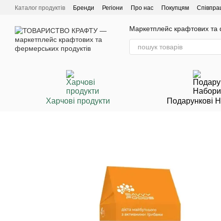
Перейти до основного контенту
Каталог продуктів
Бренди
Регіони
Про нас
Покупцям
Співпра
Маркетплейс крафтових та ф
Харчові продукти
Подарункові 