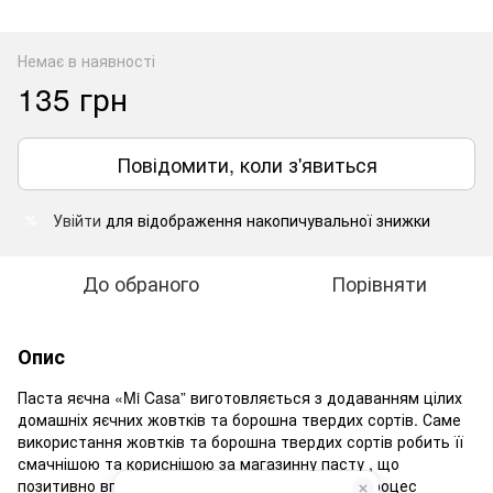
Немає в наявності
135 грн
Повідомити, коли з'явиться
Увійти
для відображення накопичувальної знижки
%
До обраного
Порівняти
Опис
Паста яєчна «Mi Casa” виготовляється з додаванням цілих
домашніх яєчних жовтків та борошна твердих сортів. Саме
використання жовтків та борошна твердих сортів робить її
смачнішою та кориснішою за магазинну пасту , що
позитивно впливає на здоров’я людини. Весь процес