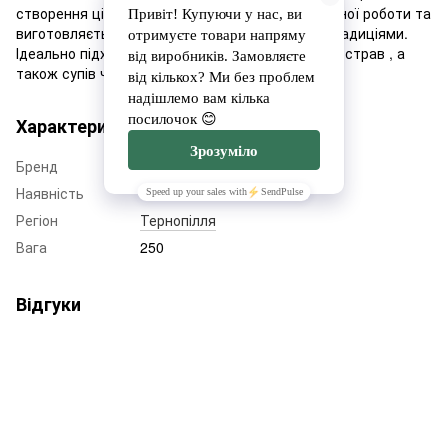
створення цієї пасти здійснюється шляхом ручної роботи та
виготовляється за італійськими рецептами і традиціями.
Ідеально підходить для приготування основних страв , а
також супів чи бульйонів з пастою.
Характеристики
Бренд
Pasta Mi Casa
Наявність
Немає в наявності
Регіон
Тернопілля
Вага
250
Відгуки