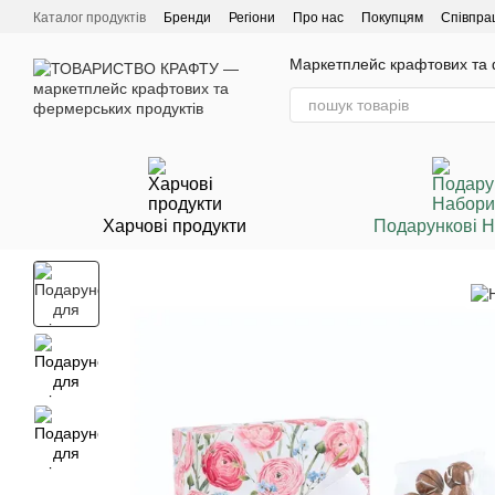
Перейти до основного контенту
Каталог продуктів
Бренди
Регіони
Про нас
Покупцям
Співпра
Маркетплейс крафтових та ф
Харчові продукти
Подарункові 