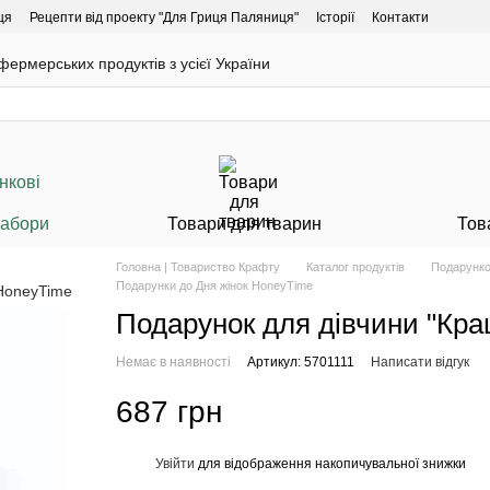
ця
Рецепти від проекту "Для Гриця Паляниця"
Історії
Контакти
ермерських продуктів з усієї України
Набори
Товари для тварин
Тов
Головна | Товариство Крафту
Каталог продуктів
Подарунко
Подарунки до Дня жінок HoneyTime
Подарунок для дівчини "Кра
Немає в наявності
Артикул: 5701111
Написати відгук
687 грн
Увійти
для відображення накопичувальної знижки
%