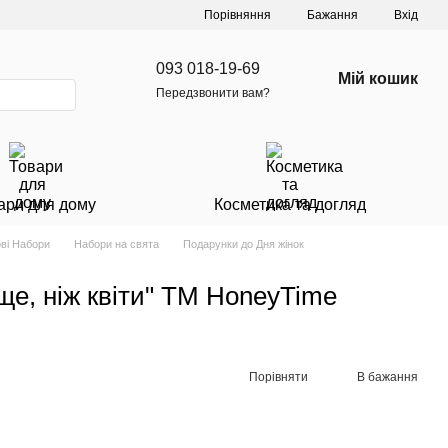
Порівняння
Бажання
Вхід
093 018-19-69
Мій кошик
Передзвонити вам?
ари для дому
Косметика та догляд
ві Набори
Набори на свята
Подарунки до Дня жінок
ще, ніж квіти" ТМ HoneyTime
Порівняти
В бажання