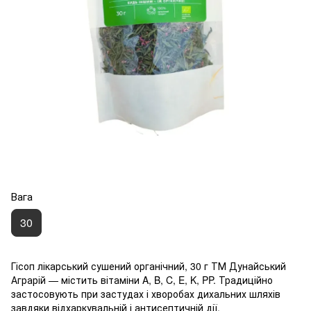
Вага
30
Гісоп лікарський сушений органічний, 30 г ТМ Дунайський
Аграрій — містить вітаміни A, B, C, E, K, PP. Традиційно
застосовують при застудах і хворобах дихальних шляхів
завдяки відхаркувальній і антисептичній дії.