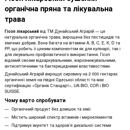
органічна пряна та лікувальна
трава
Гісоп лікарський
від ТМ Дунайський Аграрій — це
натуральна органічна трава, вирощена без пестицидів та
хімічних добрив. Вона багата на вітаміни A, B, C, E, K, D та
PP, що робить її цінним компонентом як для кулінарії, так і
для лікувально-профілактичного використання. Гісоп
відомий своїми відхаркувальними, жарознижувальними,
антисептичними та бактерицидними властивостями.
Дунайський Аграрій вирощує сировину на 2 000 гектарах
органічної землі на півдні Одеської області та має
сертифікацію «Органік Стандарт», UA-BIO, СOR і BIO
SUISSE.
Чому варто спробувати
Органічний продукт без домішок та хімії
Містить широкий спектр вітамінів і мікроелементів
Підтримує імунітет та здоров’я дихальної системи