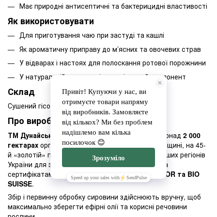
Має природні антисептичні та бактерицидні властивості
Як використовувати
Для приготування чаю при застуді та кашлі
Як ароматичну приправу до м’ясних та овочевих страв
У відварах і настоях для полоскання ротової порожнини
У натуральній косметиці як тонізуючий компонент
Склад
Сушений гісоп лікарський органічний
Про виробника
ТМ Дунайський Аграрій
вирощує сировину на понад
2 000
гектарах
органічної землі в селі Саф'яни на Одещині, на 45-
й «золотій» паралелі — одному з найсприятливіших регіонів
України для землеробства. Якість підтверджена
сертифікатами
«Органік Стандарт», UA-BIO, СOR та BIO
SUISSE
.
Збір і первинну обробку сировини здійснюють вручну, щоб
максимально зберегти ефірні олії та корисні речовини
рослини.