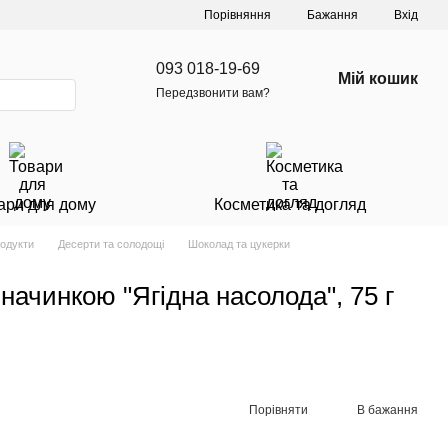
Порівняння
Бажання
Вхід
093 018-19-69
Мій кошик
Передзвонити вам?
ари для дому
Косметика та догляд
родукти
Десерти та солодощі
Шоколад та цукерки
начинкою "Ягідна насолода", 75 г
Порівняти
В бажання