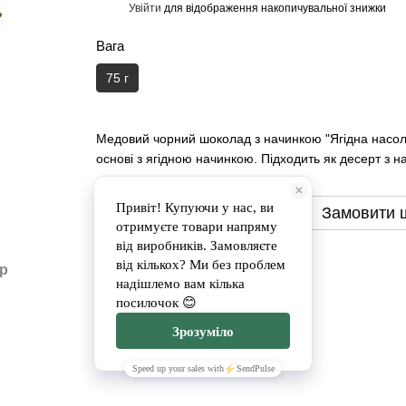
Увійти
для відображення накопичувальної знижки
%
Вага
75 г
Медовий чорний шоколад з начинкою "Ягідна насол
основі з ягідною начинкою. Підходить як десерт з 
Замовити
Замовити 
Доставка
Оплата
ар