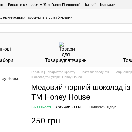
ця
Рецепти від проекту "Для Гриця Паляниця"
Історії
Контакти
ермерських продуктів з усієї України
Набори
Товари для тварин
Тов
Головна | Товариство Крафту
Каталог продуктів
Харчові п
Шоколад та цукерки Honey House
Медовий чорний шоколад із 
ТМ Honey House
В наявності
Артикул: 5300411
Написати відгук
250 грн