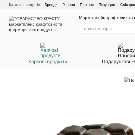
Перейти до основного контенту
Каталог продуктів
Бренди
Регіони
Про нас
Покупцям
Співпра
Маркетплейс крафтових та ф
Харчові продукти
Подарункові 