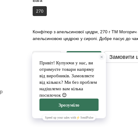
Вага
270
Конфітюр з апельсинової цедри, 270 г ТМ Могорич
апельсиновою цедрою у сиропі. Добре пасує до чаю,
Замовити
Замовити 
Доставка
Оплата
ар