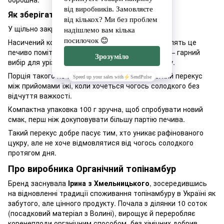
Як зберігати печиво?
У щільно закритій упаковці в сухому місці.
Насичений колір і легка кислинка ягід годжі роблять це
печиво помітним серед інших варіантів лінійки — гарний
вибір для урізноманітнення щоденного перекусу.
Порція такого печива добре підходить як легкий перекус
між прийомами їжі, коли хочеться чогось солодкого без
відчуття важкості.
Компактна упаковка 100 г зручна, щоб спробувати новий
смак, перш ніж докуповувати більшу партію печива.
Такий перекус добре пасує тим, хто уникає рафінованого
цукру, але не хоче відмовлятися від чогось солодкого
протягом дня.
Про виробника Органічний топінамбур
Бренд заснувала
Ірина з Хмельницького
, зосередившись
на відновленні традиції споживання топінамбуру в Україні як
забутого, але цінного продукту. Почала з ділянки 10 соток
(посадковий матеріал з Волині), вирощує й переробляє
коренеплоди органічним способом, без хімічних добрив.