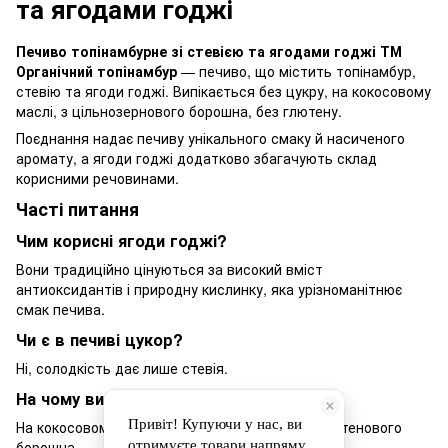
та ягодами годжі
Печиво топінамбурне зі стевією та ягодами годжі ТМ
Органічний топінамбур
— печиво, що містить топінамбур,
стевію та ягоди годжі. Випікається без цукру, на кокосовому
маслі, з цільнозернового борошна, без глютену.
Поєднання надає печиву унікального смаку й насиченого
аромату, а ягоди годжі додатково збагачують склад
корисними речовинами.
Часті питання
Чим корисні ягоди годжі?
Вони традиційно цінуються за високий вміст
антиоксидантів і природну кислинку, яка урізноманітнює
смак печива.
Чи є в печиві цукор?
Ні, солодкість дає лише стевія.
На чому випікається печиво?
На кокосовому маслі, з цільнозернового безглютенового
борошна.