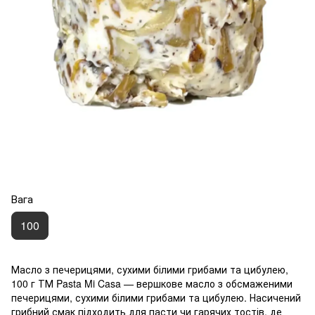
Вага
100
Масло з печерицями, сухими білими грибами та цибулею,
100 г ТМ Pasta Mi Casa — вершкове масло з обсмаженими
печерицями, сухими білими грибами та цибулею. Насичений
грибний смак підходить для пасти чи гарячих тостів, де