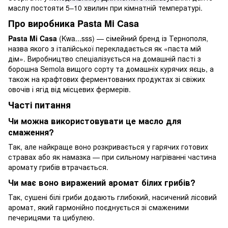
маслу постояти 5–10 хвилин при кімнатній температурі.
Про виробника Pasta Mi Casa
Pasta Mi Casa
(Kwa...sss) — сімейний бренд із Тернополя,
назва якого з італійської перекладається як «паста мій
дім». Виробництво спеціалізується на домашній пасті з
борошна Semola вищого сорту та домашніх курячих яєць, а
також на крафтових ферментованих продуктах зі свіжих
овочів і ягід від місцевих фермерів.
Часті питання
Чи можна використовувати це масло для
смаження?
Так, але найкраще воно розкривається у гарячих готових
стравах або як намазка — при сильному нагріванні частина
аромату грибів втрачається.
Чи має воно виражений аромат білих грибів?
Так, сушені білі гриби додають глибокий, насичений лісовий
аромат, який гармонійно поєднується зі смаженими
печерицями та цибулею.