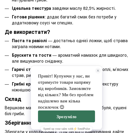
Ідеальна текстура
завдяки маслу 82,5% жирності.
Готове рішення
: додає багатий смак без потреби у
додатковому соусі чи спеціях.
Де використати?
Паста та равіолі
— достатньо однієї ложки, щоб страва
заграла новими нотами.
Брускети та тости
— ароматний намазок для швидкого,
але вишуканого сніданку.
Гарячі страви
— ідеально підходить до картоплі, м’ясних
страв, риби та овочів.
Грибні крем-супи
— посилює смак і робить текстуру
ніжнішою.
Склад
Вершкове масло 82,5%, печериці обсмажені, цибуля, сушені
білі гриби.
Зберігання
Зберігати у холодильнику. Для легкого намазування дайте