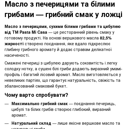
Масло з печерицями та білими
грибами — грибний смак у ложці
Масло з печерицями, сухими білими грибами та цибулею
від ТМ Pasta Mi Casa
— це ресторанний рівень смаку у
готовому продукті. На основі вершкового масла
82,5%
жирності
створено поєднання, яке вдало підкреслює
глибину грибного аромату й додає стравам делікатної
насиченості.
Смажені печериці з цибулею дарують соковитість і легку
солодку нотку, а сушені білі гриби додають виразний умамі-
профіль і багатий лісовий аромат. Масло виготовляється у
невеликих партіях, що гарантує натуральність, свіжість та
збалансований смаковий букет.
Чому варто спробувати?
Максимально грибний смак
— поєднання печериць,
цибулі та білих грибів створює глибокий, виразний
аромат.
Натуральний склад
— лише якісне вершкове масло та
натуральні гриби.